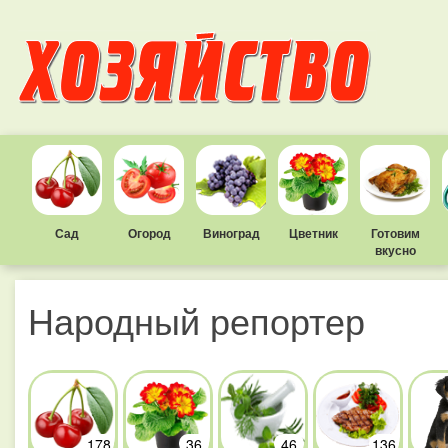
Сад
Огород
Виноград
Цветник
Готовим
вкусно
Народный репортер
178
36
46
136