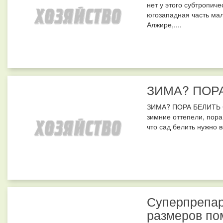
нет у этого субтропич
югозападная часть мал
Алжире,....
ЗИМА? ПОРА
ЗИМА? ПОРА БЕЛИТЬ СА
зимние оттепели, пора
что сад белить нужно в
Суперпрепар
размеров по