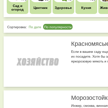
Сад и
Цветник
Здоровье
Кухня
Жив
огород
Сортировка:
По дате
По популярности
Красномясые
Если в вашем саду еще
их посадите. Хотя бы 
яркорозовую мякоть и 
Морозостойк
Инжир, смоква, винная