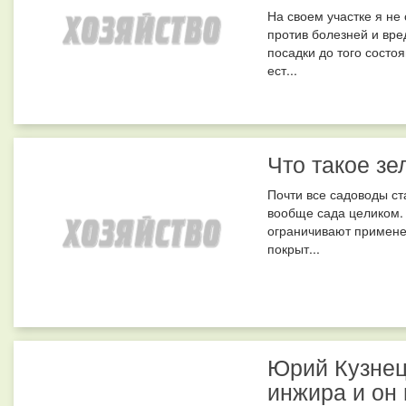
На своем участке я не
против болезней и вре
посадки до того состо
ест...
Что такое зе
Почти все садоводы ста
вообще сада целиком.
ограничивают примене
покрыт...
Юрий Кузнец
инжира и он