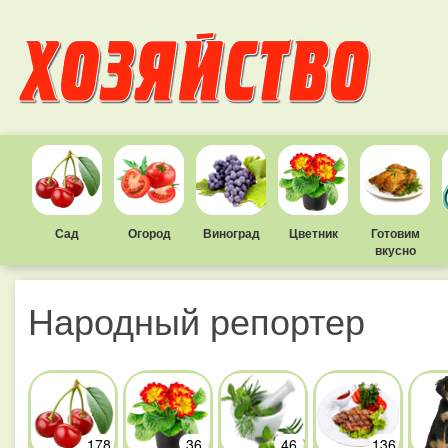
Сад
Огород
Виноград
Цветник
Готовим
вкусно
Народный репортер
178
36
46
136