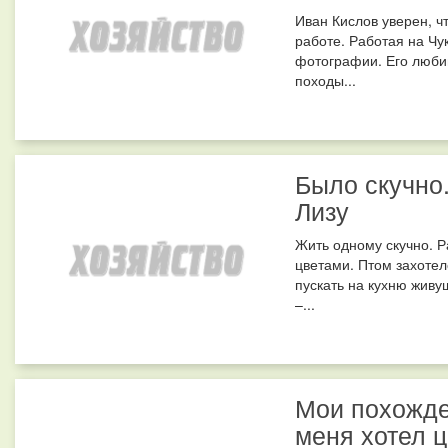
Иван Кислов уверен, чт
работе. Работая на Чу
фотографии. Его любим
походы...
Было скучно.
Лизу
Жить одному скучно. 
цветами. Птом захотел
пускать на кухню живу
–...
Мои похожде
меня хотел 