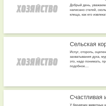
Добрый день, уважаема
написано статей, скол
клеща, как его извлека
Сельская кор
Испуг, оторопь, оцепен
захватывания духа, му
это, надо понимать, п
подобное....
Счастливая 
У бродячих животных н