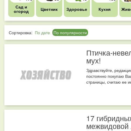
Сад и
Цветник
Здоровье
Кухня
Жив
огород
Сортировка:
По дате
По популярности
Птичка-неве
мух!
Здравствуйте, редакци
постоянно покупаю Ваш
страницы, считаю ее ин
17 гибридных
межвидовой