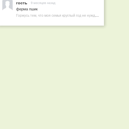
гость
9 месяцев назад
ферма пшик
Горжусь тем, что моя семья круглый год не нуждается в покупных витаминах