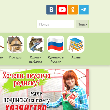
во
Про дом
Охота и
Сделано в
Архив
рыбалка
России