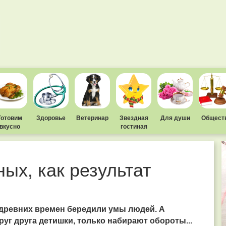
Готовим
Здоровье
Ветеринар
Звездная
Для души
Общест
вкусно
гостиная
ых, как результат
древних времен бередили умы людей. А
руг друга детишки, только набирают обороты...