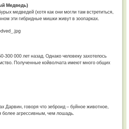
ый Медведь)
бурых медведей (хотя как они могли там встретиться,
вном эти гибридные мишки живут в зоопарках.
0-300 000 лет назад. Однако человеку захотелось
омство. Полученные койволчата имеют много общих
х Дарвин, говоря что зеброид – буйное животное,
я более агрессивным, чем лошадь.