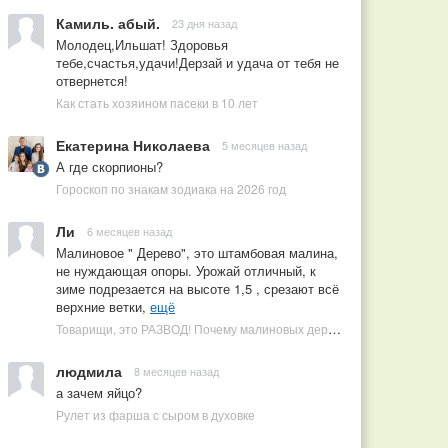
Камиль. абый.
23 дня назад
Молодец,Ильшат! Здоровья
тебе,счастья,удачи!Дерзай и удача от тебя не
отвернется!
Как стать хозяином пасеки в 10 лет
Екатерина Николаева
5 месяцев назад
А где скорпионы?
Гороскоп по знакам зодиака на 2026 год
Ли
6 месяцев назад
Малиновое " Дерево", это штамбовая малина,
не нуждающая опоры. Урожай отличный, к
зиме подрезается на высоте 1,5 , срезают всё
верхние ветки,
ещё
Товарищи, это РАЗВОД! Почему малиновых деревьев не бывает, или Как ушлые продавцы наживаются на мечтах садоводов
людмила
8 месяцев назад
а зачем яйцо?
Рулет из фарша с сыром в духовке