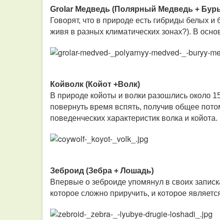
Grolar Медведь (Полярный Медведь + Бур
Говорят, что в природе есть гибриды белых и 
живя в разных климатических зонах?). В осно
Койволк (Койот +Волк)
В природе койоты и волки разошлись около 15
повернуть время вспять, получив общее пот
поведенческих характеристик волка и койота.
Зеброид (Зебра + Лошадь)
Впервые о зеброиде упомянул в своих записка
которое сложно приручить, и которое являетс