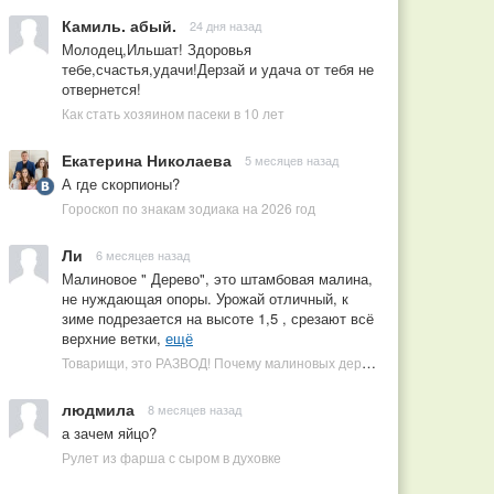
Камиль. абый.
24 дня назад
Молодец,Ильшат! Здоровья
тебе,счастья,удачи!Дерзай и удача от тебя не
отвернется!
Как стать хозяином пасеки в 10 лет
Екатерина Николаева
5 месяцев назад
А где скорпионы?
Гороскоп по знакам зодиака на 2026 год
Ли
6 месяцев назад
Малиновое " Дерево", это штамбовая малина,
не нуждающая опоры. Урожай отличный, к
зиме подрезается на высоте 1,5 , срезают всё
верхние ветки,
ещё
Товарищи, это РАЗВОД! Почему малиновых деревьев не бывает, или Как ушлые продавцы наживаются на мечтах садоводов
людмила
8 месяцев назад
а зачем яйцо?
Рулет из фарша с сыром в духовке