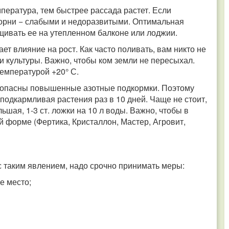
ература, тем быстрее рассада растет. Если
 корни − слабыми и недоразвитыми. Оптимальная
ащивать ее на утепленном балконе или лоджии.
т влияние на рост. Как часто поливать, вам никто не
 и культуры. Важно, чтобы ком земли не пересыхал.
температурой +20° С.
о опасны повышенные азотные подкормки. Поэтому
подкармливая растения раз в 10 дней. Чаще не стоит,
шая, 1-3 ст. ложки на 10 л воды. Важно, чтобы в
 форме (Фертика, Кристаллон, Мастер, Агровит,
с таким явлением, надо срочно принимать меры:
е место;