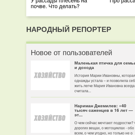
У рассады плесень на
Про расса
почве. Что делать?
НАРОДНЫЙ РЕПОРТЕР
Новое от пользователей
Маленькая птичка для семь
и дохода
История Марии Ивановны, котора
однажды устала – и позволила се
жить легче Мария Ивановна всегда
считала...
Нариман Джемилев: «40
тысяч саженцев в 16 лет —
эт...
О чем сейчас мечтают подростки?
дорогих вещах, о мотоциклах - обо
всем, о чем угодно, но только не о