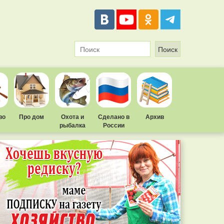
во
Про дом
Охота и
Сделано в
Архив
рыбалка
России