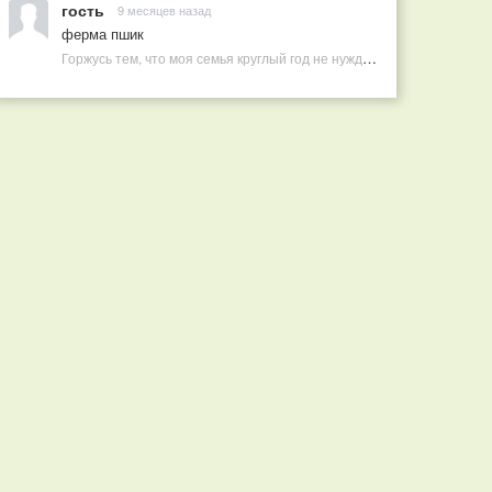
гость
9 месяцев назад
ферма пшик
Горжусь тем, что моя семья круглый год не нуждается в покупных витаминах