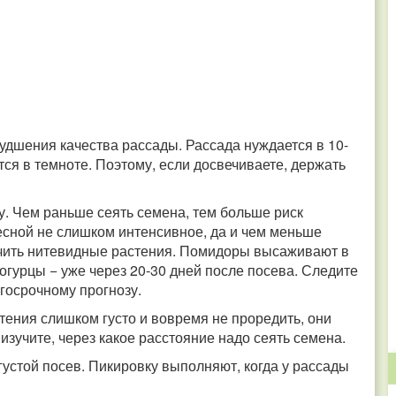
худшения качества рассады. Рассада нуждается в 10-
тся в темноте. Поэтому, если досвечиваете, держать
у. Чем раньше сеять семена, тем больше риск
весной не слишком интенсивное, да и чем меньше
чить нитевидные растения. Помидоры высаживают в
а огурцы − уже через 20-30 дней после посева. Следите
госрочному прогнозу.
тения слишком густо и вовремя не проредить, они
зучите, через какое расстояние надо сеять семена.
 густой посев. Пикировку выполняют, когда у рассады