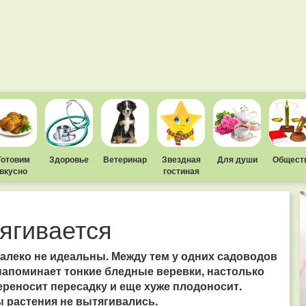
Готовим
Здоровье
Ветеринар
Звездная
Для души
Общест
вкусно
гостиная
ягивается
алеко не идеальны. Между тем у одних садоводов
 напоминает тонкие бледные веревки, настолько
ереносит пересадку и еще хуже плодоносит.
ы растения не вытягивались.