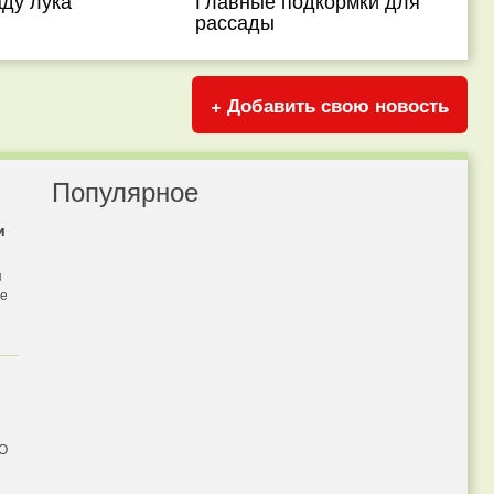
ду лука
Главные подкормки для
рассады
+ Добавить свою новость
Популярное
и
я
бе
 О