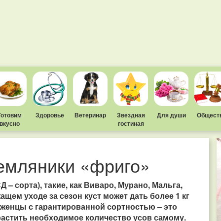
Готовим
Здоровье
Ветеринар
Звездная
Для души
Общест
вкусно
гостиная
земляники «фриго»
– сорта), такие, как Виваро, Мурано, Мальга,
ащем уходе за сезон куст может дать более 1 кг
аженцы с гарантированной сортностью – это
растить необходимое количество усов самому.