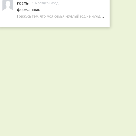
гость
9 месяцев назад
ферма пшик
Горжусь тем, что моя семья круглый год не нуждается в покупных витаминах