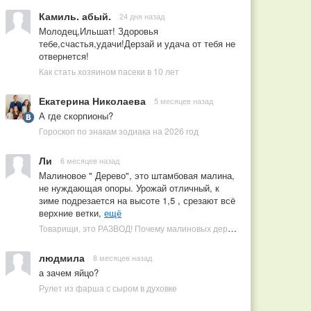
Камиль. абый.
24 дня назад
Молодец,Ильшат! Здоровья
тебе,счастья,удачи!Дерзай и удача от тебя не
отвернется!
Как стать хозяином пасеки в 10 лет
Екатерина Николаева
5 месяцев назад
А где скорпионы?
Гороскоп по знакам зодиака на 2026 год
Ли
6 месяцев назад
Малиновое " Дерево", это штамбовая малина,
не нуждающая опоры. Урожай отличный, к
зиме подрезается на высоте 1,5 , срезают всё
верхние ветки,
ещё
Товарищи, это РАЗВОД! Почему малиновых деревьев не бывает, или Как ушлые продавцы наживаются на мечтах садоводов
людмила
8 месяцев назад
а зачем яйцо?
Рулет из фарша с сыром в духовке