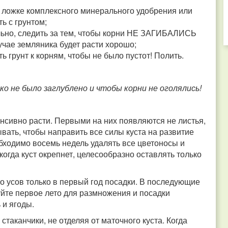
ч. ложке комплексного минерального удобрения или
ь с грунтом;
ально, следить за тем, чтобы корни НЕ ЗАГИБАЛИСЬ
чае земляника будет расти хорошо;
ь грунт к корням, чтобы не было пустот! Полить.
ко не было заглублено и чтобы корни не оголялись!
нсивно расти. Первыми на них появляются не листья,
вать, чтобы направить все силы куста на развитие
обходимо восемь недель удалять все цветоносы и
когда куст окрепнет, целесообразно оставлять только
 усов только в первый год посадки. В последующие
уйте первое лето для размножения и посадки
 и ягоды.
таканчики, не отделяя от маточного куста. Когда