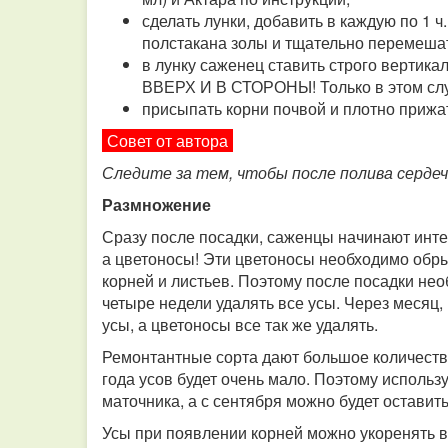
сделать лунки, добавить в каждую по 1 
полстакана золы и тщательно перемешат
в лунку саженец ставить строго вертик
ВВЕРХ И В СТОРОНЫ! Только в этом слу
присыпать корни почвой и плотно прижат
Совет от автора
Следите за тем, чтобы после полива сердеч
Размножение
Сразу после посадки, саженцы начинают инте
а цветоносы! Эти цветоносы необходимо обры
корней и листьев. Поэтому после посадки не
четыре недели удалять все усы. Через месяц, 
усы, а цветоносы все так же удалять.
Ремонтантные сорта дают большое количество
года усов будет очень мало. Поэтому использ
маточника, а с сентября можно будет оставить
Усы при появлении корней можно укоренять в с