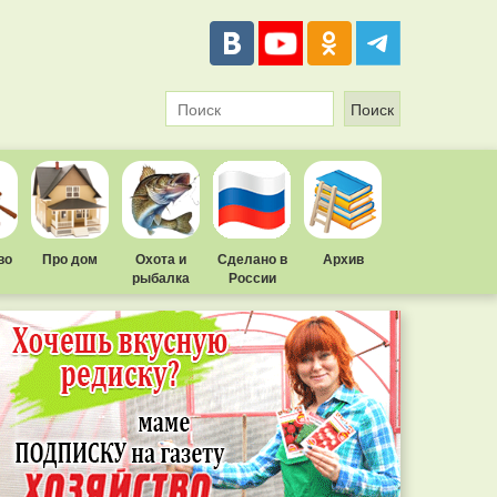
во
Про дом
Охота и
Сделано в
Архив
рыбалка
России