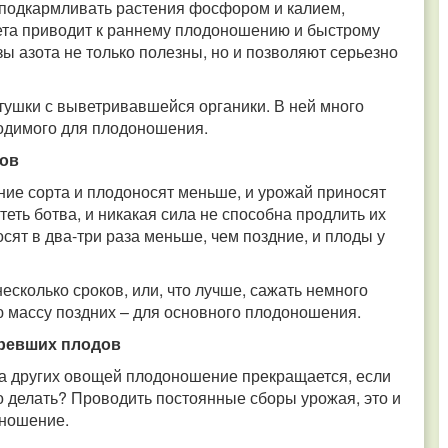
о подкармливать растения фосфором и калием,
иета приводит к раннему плодоношению и быстрому
ы азота не только полезны, но и позволяют серьезно
тушки с выветривавшейся органики. В ней много
ходимого для плодоношения.
тов
ние сорта и плодоносят меньше, и урожай приносят
теть ботва, и никакая сила не способна продлить их
ят в два-три раза меньше, чем поздние, и плоды у
есколько сроков, или, что лучше, сажать немного
ю массу поздних – для основного плодоношения.
ревших плодов
да других овощей плодоношение прекращается, если
 делать? Проводить постоянные сборы урожая, это и
оношение.