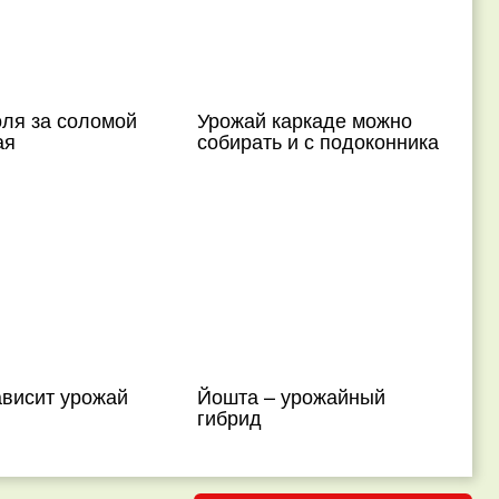
оля за соломой
Урожай каркаде можно
ая
собирать и с подоконника
ависит урожай
Йошта – урожайный
гибрид