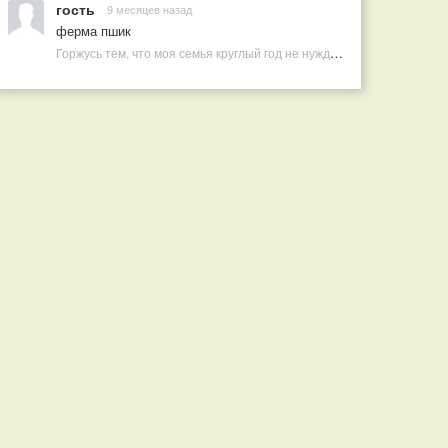
гость
9 месяцев назад
ферма пшик
Горжусь тем, что моя семья круглый год не нуждается в покупных витаминах