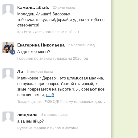
Камиль. абый.
25 дней назад
Молодец,Ильшат! Здоровья
тебе,счастья,удачи!Дерзай и удача от тебя не
отвернется!
Как стать хозяином пасеки в 10 лет
Екатерина Николаева
5 месяцев назад
А где скорпионы?
Гороскоп по знакам зодиака на 2026 год
Ли
6 месяцев назад
Малиновое " Дерево", это штамбовая малина,
не нуждающая опоры. Урожай отличный, к
зиме подрезается на высоте 1,5 , срезают всё
верхние ветки,
ещё
Товарищи, это РАЗВОД! Почему малиновых деревьев не бывает, или Как ушлые продавцы наживаются на мечтах садоводов
людмила
8 месяцев назад
а зачем яйцо?
Рулет из фарша с сыром в духовке