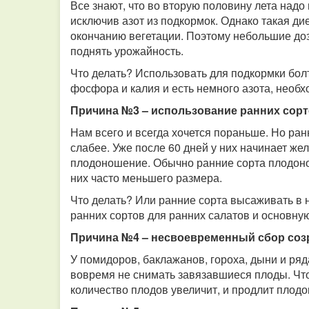
Все знают, что во вторую половину лета над
исключив азот из подкормок. Однако такая д
окончанию вегетации. Поэтому небольшие доз
поднять урожайность.
Что делать? Использовать для подкормки бол
фосфора и калия и есть немного азота, необ
Причина №3 – использование ранних сор
Нам всего и всегда хочется пораньше. Но ран
слабее. Уже после 60 дней у них начинает жел
плодоношение. Обычно ранние сорта плодонос
них часто меньшего размера.
Что делать? Или ранние сорта высаживать в н
ранних сортов для ранних салатов и основну
Причина №4 – несвоевременный сбор соз
У помидоров, баклажанов, гороха, дыни и ря
вовремя не снимать завязавшиеся плоды. Что
количество плодов увеличит, и продлит плод