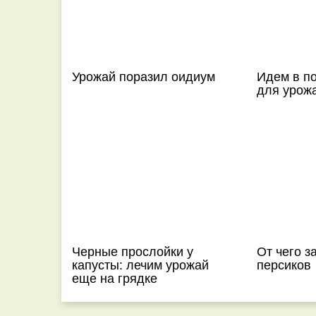
Урожай поразил оидиум
Идем в п
для урож
Черные прослойки у
От чего з
капусты: лечим урожай
персиков
еще на грядке