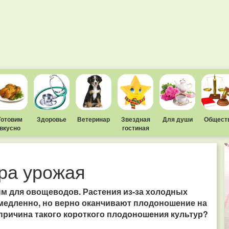
Готовим
Здоровье
Ветеринар
Звездная
Для души
Общест
вкусно
гостиная
ра урожая
ым для овощеводов. Растения из-за холодных
 медленно, но верно оканчивают плодоношение на
 причина такого короткого плодоношения культур?