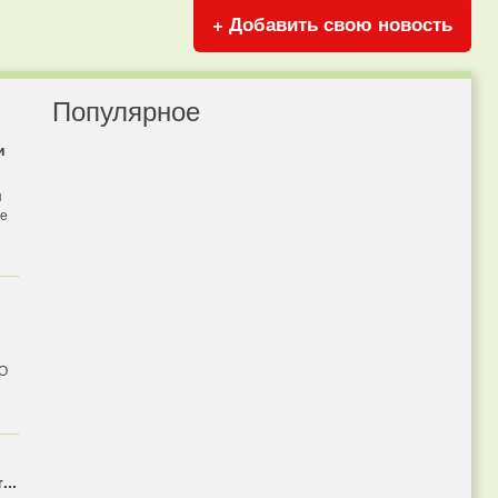
+ Добавить свою новость
Популярное
и
я
бе
 О
...