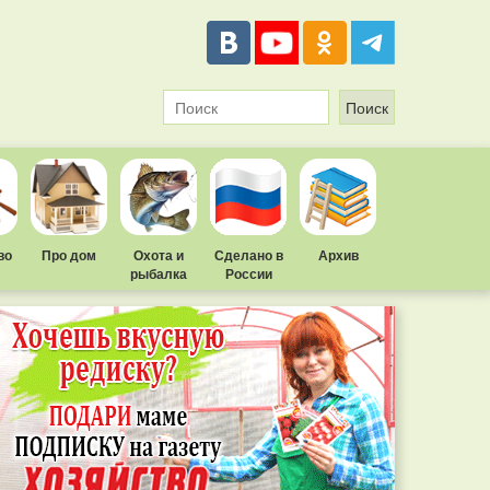
во
Про дом
Охота и
Сделано в
Архив
рыбалка
России