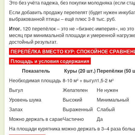
Это без учёта падежа, без покупки молодняка (если ст
Если добавить продажу перепелят (будет нужен инкуба
выбракованной птицы – ещё плюс 3-8 тыс. руб.
Итог.
120 перепёлок – это не «бизнес-империя», но эт
месяц при минимальной площади и умеренной нагрузке
достойный результат.
ПЕРЕПЁЛКА ВМЕСТО КУР: СПОКОЙНОЕ СРАВНЕНИЕ​​​​
Площадь и условия содержания
Показатель
Куры (20 шт.)
Перепёлки (50 ш
Необходимая площадь
8-10 м² + выгул
1,5-2 м²
Выгул
Желателен
Не нужен
Уровень шума
Высокий
Минимальный
Запах
Выраженный
Слабый
Можно держать в сарае
Частично
Да
На площади курятника можно держать в 3–4 раза боль