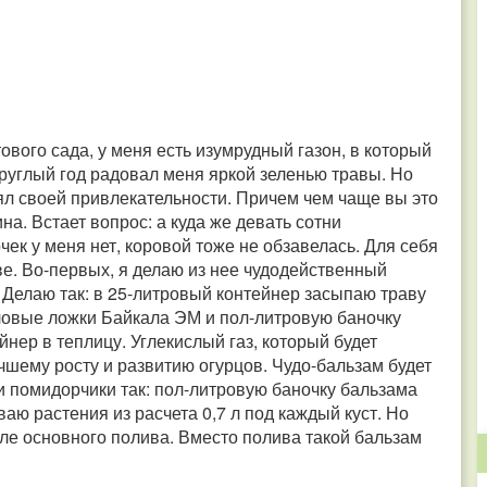
вого сада, у меня есть изумрудный газон, в который
круглый год радовал меня яркой зеленью травы. Но
рял своей привлекательности. Причем чем чаще вы это
на. Встает вопрос: а куда же девать сотни
ек у меня нет, коровой тоже не обзавелась. Для себя
е. Во-первых, я делаю из нее чудодейственный
 Делаю так: в 25-литровый контейнер засыпаю траву
ловые ложки Байкала ЭМ и пол-литровую баночку
нер в теплицу. Углекислый газ, который будет
чшему росту и развитию огурцов. Чудо-бальзам будет
 и помидорчики так: пол-литровую баночку бальзама
ю растения из расчета 0,7 л под каждый куст. Но
сле основного полива. Вместо полива такой бальзам