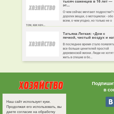
тысяч саженцев в 16 лет —
эт...
О чем сейчас мечтают подростки?
дорогих вещах, о мотоциклах - обо
всем, о чем угодно, но только не о
том, как нач...
Татьяна Легкая: «Дом с
печкой, чистый воздух и нат
В последнее время стало появлят
все больше ценителей простой
деревенской жизни. Люди не хотят
жить в спешке в бо...
Подпишит
в со
Все права защищены.
Наш сайт использует куки.
©2008-2017 - "Хозяйство"
Продолжая его использовать, вы
даете согласие на обработку