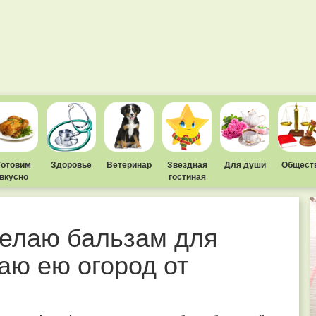
Готовим
Здоровье
Ветеринар
Звездная
Для души
Общест
вкусно
гостиная
делаю бальзам для
ю ею огород от