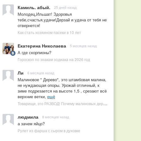
Камиль. абый.
25 дней назад
Молодец,Ильшат! Здоровья
тебе,счастья,удачи!Дерзай и удача от тебя не
отвернется!
Как стать хозяином пасеки в 10 лет
Екатерина Николаева
5 месяцев назад
А где скорпионы?
Гороскоп по знакам зодиака на 2026 год
Ли
6 месяцев назад
Малиновое " Дерево", это штамбовая малина,
не нуждающая опоры. Урожай отличный, к
зиме подрезается на высоте 1,5 , срезают всё
верхние ветки,
ещё
Товарищи, это РАЗВОД! Почему малиновых деревьев не бывает, или Как ушлые продавцы наживаются на мечтах садоводов
людмила
8 месяцев назад
а зачем яйцо?
Рулет из фарша с сыром в духовке