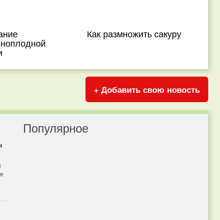
ание
Как размножить сакуру
пноплодной
и
+ Добавить свою новость
Популярное
и
я
бе