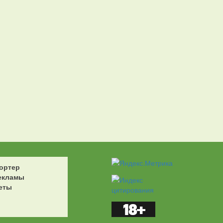
ортер
екламы
еты