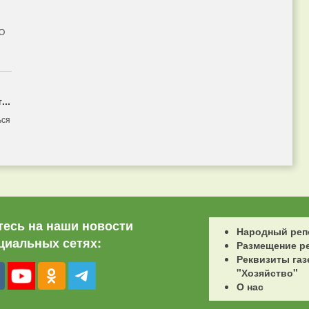
 О
...
ься
есь на наши новости
Народный реп
циальных сетях:
Размещение р
Реквизиты газ
"Хозяйство"
О нас