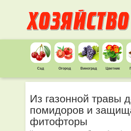
Сад
Огород
Виноград
Цветник
Из газонной травы 
помидоров и защища
фитофторы