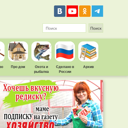
во
Про дом
Охота и
Сделано в
Архив
рыбалка
России