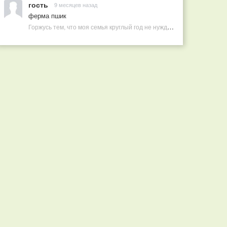
гость
9 месяцев назад
ферма пшик
Горжусь тем, что моя семья круглый год не нуждается в покупных витаминах