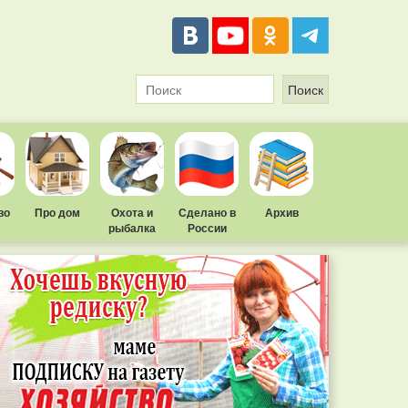
во
Про дом
Охота и
Сделано в
Архив
рыбалка
России