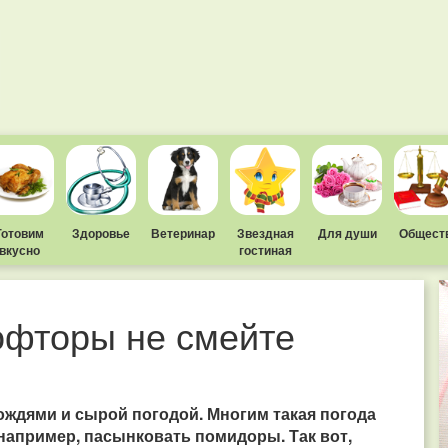
Готовим
Здоровье
Ветеринар
Звездная
Для души
Общест
вкусно
гостиная
офторы не смейте
ождями и сырой погодой. Многим такая погода
например, пасынковать помидоры. Так вот,