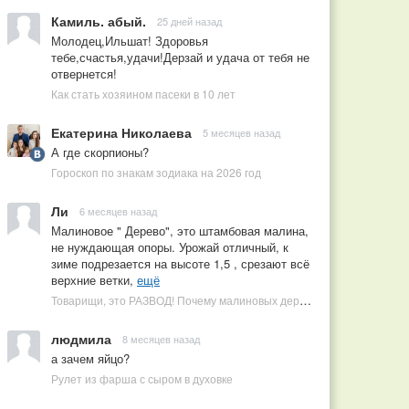
Камиль. абый.
25 дней назад
Молодец,Ильшат! Здоровья
тебе,счастья,удачи!Дерзай и удача от тебя не
отвернется!
Как стать хозяином пасеки в 10 лет
Екатерина Николаева
5 месяцев назад
А где скорпионы?
Гороскоп по знакам зодиака на 2026 год
Ли
6 месяцев назад
Малиновое " Дерево", это штамбовая малина,
не нуждающая опоры. Урожай отличный, к
зиме подрезается на высоте 1,5 , срезают всё
верхние ветки,
ещё
Товарищи, это РАЗВОД! Почему малиновых деревьев не бывает, или Как ушлые продавцы наживаются на мечтах садоводов
людмила
8 месяцев назад
а зачем яйцо?
Рулет из фарша с сыром в духовке