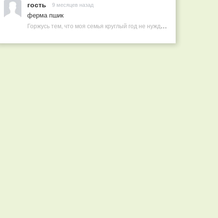
гость
9 месяцев назад
ферма пшик
Горжусь тем, что моя семья круглый год не нуждается в покупных витаминах