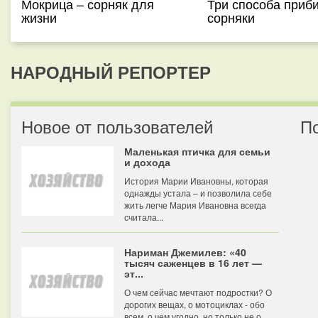
Мокрица – сорняк для
Три способа приб
жизни
сорняки
НАРОДНЫЙ РЕПОРТЕР
Новое от пользователей
П
Маленькая птичка для семьи
и дохода
История Марии Ивановны, которая
однажды устала – и позволила себе
жить легче Мария Ивановна всегда
считала...
Нариман Джемилев: «40
тысяч саженцев в 16 лет —
эт...
О чем сейчас мечтают подростки? О
дорогих вещах, о мотоциклах - обо
всем, о чем угодно, но только не о