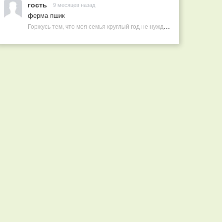
гость
9 месяцев назад
ферма пшик
Горжусь тем, что моя семья круглый год не нуждается в покупных витаминах