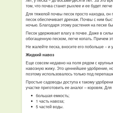
лет, у песка − до восьми-десяти лет. За это в
том, что почва станет рыхлее и ее будет легч
Для тяжелой почвы песок просто находка, он
песок обеспечивает дренаж. Почвы с ним бы
ночью. Благодаря этому растения на песке б
Песок удерживает влагу в почве. Даже в сил
обогащенную песком, легче копать. Причем это
Не жалейте песка, вносите его побольше − и 
Жидкий навоз
Еще совсем недавно на поля рядом с крупн
навозную жижу. Это ценнейшее удобрение, но
поэтому использовалось только под перепашку
Простые садоводы доступа к такому удобрени
участке приготовить ее аналог – коровяк. Для
большая емкость;
1 часть навоза;
5 частей воды.