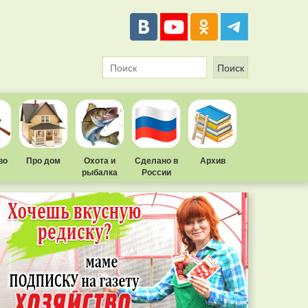
во
Про дом
Охота и
Сделано в
Архив
рыбалка
России