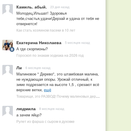
Камиль. абый.
23 дня назад
Молодец,Ильшат! Здоровья
тебе,счастья,удачи!Дерзай и удача от тебя не
отвернется!
Как стать хозяином пасеки в 10 лет
Екатерина Николаева
5 месяцев назад
А где скорпионы?
Гороскоп по знакам зодиака на 2026 год
Ли
6 месяцев назад
Малиновое " Дерево", это штамбовая малина,
не нуждающая опоры. Урожай отличный, к
зиме подрезается на высоте 1,5 , срезают всё
верхние ветки,
ещё
Товарищи, это РАЗВОД! Почему малиновых деревьев не бывает, или Как ушлые продавцы наживаются на мечтах садоводов
людмила
8 месяцев назад
а зачем яйцо?
Рулет из фарша с сыром в духовке