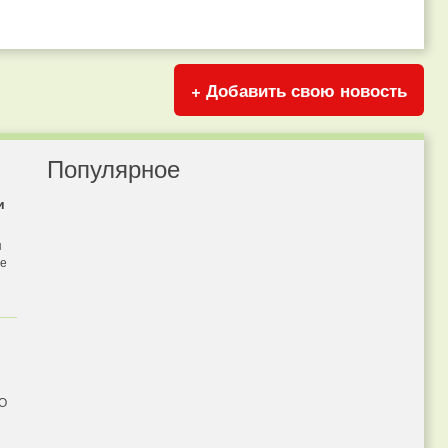
+ Добавить свою новость
Популярное
и
я
бе
 О