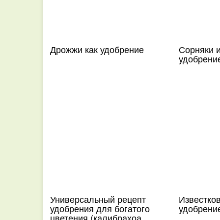
Дрожжи как удобрение
Сорняки и
удобрени
Универсальный рецепт
Известков
удобрения для богатого
удобрени
цветения (калибрахоа,