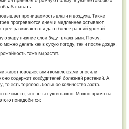
ремя он принесет огромную пользу, я уже не говорю о
е обрабатывать.
 повышает проницаемость влаги и воздуха. Также
стрее прогреваются днем и медленнее остывают
ыстрее развиваются и дают более ранний урожай.
ьную жару нижние слои будут влажными. Почву,
 можно делать как в сухую погоду, так и после дождя.
урожайность тоже вырастет.
ыми животноводческими комплексами вносили
 оно содержит возбудителей болезней растений. А
, то есть терялось большое количество азота.
ю не имеют, что не так уж и важно. Можно прямо на
 этого понадобится: