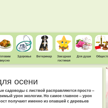
Готовим
Здоровье
Ветеринар
Звездная
Для души
Общест
вкусно
гостиная
для осени
рые садоводы с листвой расправляются просто –
вимый урон экологии. Но самое главное – урон
ост получают именно из опавшей с деревьев