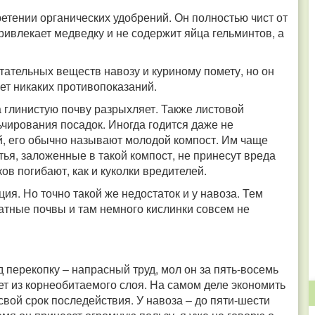
етении органических удобрений. Он полностью чист от
ривлекает медведку и не содержит яйца гельминтов, а
тательных веществ навозу и куриному помету, но он
ет никаких противопоказаний.
а глинистую почву разрыхляет. Также листовой
ьчирования посадок. Иногда годится даже не
, его обычно называют молодой компост. Им чаще
ья, заложенные в такой компост, не принесут вреда
ков погибают, как и куколки вредителей.
ия. Но точно такой же недостаток и у навоза. Тем
атные почвы и там немного кислинки совсем не
д перекопку – напрасный труд, мол он за пять-восемь
ет из корнеобитаемого слоя. На самом деле экономить
 свой срок последействия. У навоза – до пяти-шести