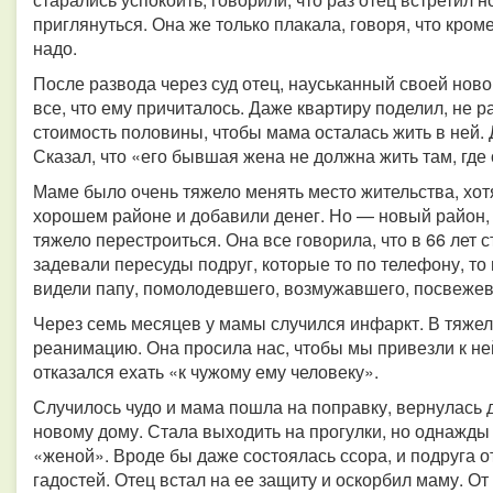
приглянуться. Она же только плакала, говоря, что кроме
надо.
После развода через суд отец, науськанный своей ново
все, что ему причиталось. Даже квартиру поделил, не 
стоимость половины, чтобы мама осталась жить в ней. 
Сказал, что «его бывшая жена не должна жить там, где
Маме было очень тяжело менять место жительства, хот
хорошем районе и добавили денег. Но — новый район, 
тяжело перестроиться. Она все говорила, что в 66 лет 
задевали пересуды подруг, которые то по телефону, то
видели папу, помолодевшего, возмужавшего, посвежевш
Через семь месяцев у мамы случился инфаркт. В тяжел
реанимацию. Она просила нас, чтобы мы привезли к не
отказался ехать «к чужому ему человеку».
Случилось чудо и мама пошла на поправку, вернулась 
новому дому. Стала выходить на прогулки, но однажды 
«женой». Вроде бы даже состоялась ссора, и подруга 
гадостей. Отец встал на ее защиту и оскорбил маму. О