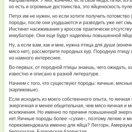
но есть и огромные достоинства, это яйценоскость пуле
Петух им не нужен, но если хотите получить потомство 
породы, после они ухудшаются и разводить уже нет смы
Инстинкт насиживания у кроссов практически отсутству
инкубаторе. Они еще будут наделены повышенной яйцен
Ну, а если вам, как и мне, нужна птица для души (конеч
мясо нет), рассмотрите породных кур. Породную птицу 
но намного интереснее.
Во-первых, от породной птицы знаешь, чего ожидать, х
известно и описано в разной литературе.
Начнем с того, что существуют породы: яичные, мясны
(карликовые).
Если исходить из моего собственного опыта, то яичная
энергичная и менее общительная, чем мясо-яичная и м
исключения. Но именно по причине повышенной энерги
нет.Яичные породы более «сухие», поэтому легкие и м
порекомендовала именно для яйца? Леггорн, Амераукан
белохохлая, Барковская барвистая.