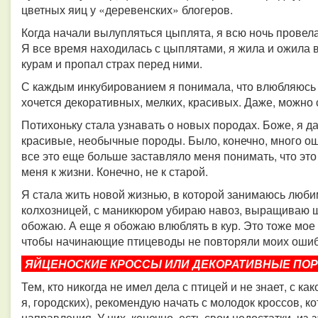
цветных яиц у «деревенских» блогеров.
Когда начали вылупляться цыплята, я всю ночь провела
Я все время находилась с цыплятами, я жила и ожила в
курам и пропал страх перед ними.
С каждым инкубированием я понимала, что влюбляюсь 
хочется декоративных, мелких, красивых. Даже, можно 
Потихоньку стала узнавать о новых породах. Боже, я да
красивые, необычные породы. Было, конечно, много ош
все это еще больше заставляло меня понимать, что эт
меня к жизни. Конечно, не к старой.
Я стала жить новой жизнью, в которой занимаюсь люб
колхозницей, с маникюром убираю навоз, выращиваю ши
обожаю. А еще я обожаю влюблять в кур. Это тоже мое 
чтобы начинающие птицеводы не повторяли моих ошиб
ЯЙЦЕНОСКИЕ КРОССЫ ИЛИ ДЕКОРАТИВНЫЕ ПО
Тем, кто никогда не имел дела с птицей и не знает, с ка
я, городских), рекомендую начать с молодок кроссов, к
направления. У них, конечно, есть свои недостатки, из-