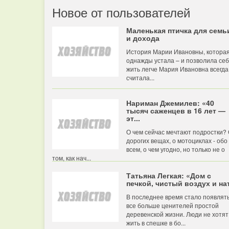
Новое от пользователей
Маленькая птичка для семь
и дохода
История Марии Ивановны, котора
однажды устала – и позволила се
жить легче Мария Ивановна всегда
считала...
Нариман Джемилев: «40
тысяч саженцев в 16 лет —
эт...
О чем сейчас мечтают подростки?
дорогих вещах, о мотоциклах - обо
всем, о чем угодно, но только не о
том, как нач...
Татьяна Легкая: «Дом с
печкой, чистый воздух и нат
В последнее время стало появлят
все больше ценителей простой
деревенской жизни. Люди не хотят
жить в спешке в бо...