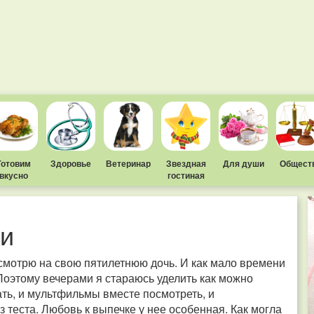
Готовим
Здоровье
Ветеринар
Звездная
Для души
Общест
вкусно
гостиная
и
а смотрю на свою пятилетнюю дочь. И как мало времени
оэтому вечерами я стараюсь уделить как можно
ать, и мультфильмы вместе посмотреть, и
з теста. Любовь к выпечке у нее особенная. Как могла