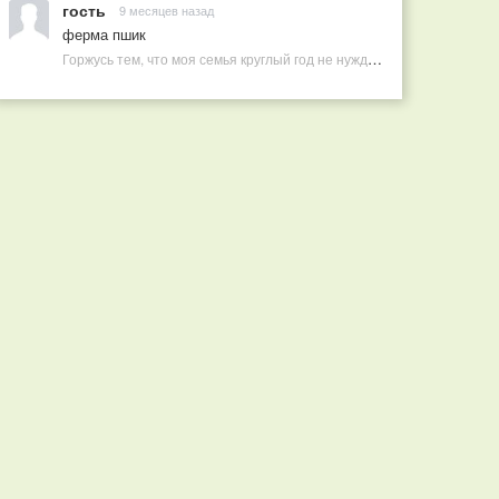
гость
9 месяцев назад
ферма пшик
Горжусь тем, что моя семья круглый год не нуждается в покупных витаминах