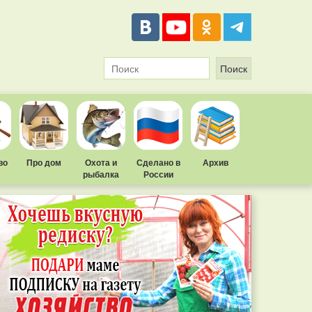
во
Про дом
Охота и
Сделано в
Архив
рыбалка
России