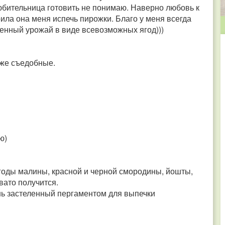
юбительница готовить не понимаю. Наверно любовь к
ила она меня испечь пирожки. Благо у меня всегда
женный урожай в виде всевозможных ягод)))
аже съедобные.
ю)
годы малины, красной и черной смородины, йошты,
вато получится.
нь застеленный пергаментом для выпечки