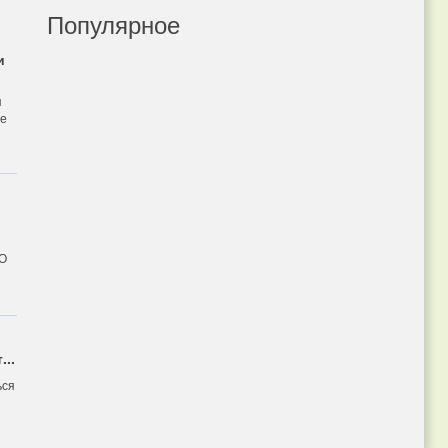
Популярное
и
я
бе
 О
...
ься