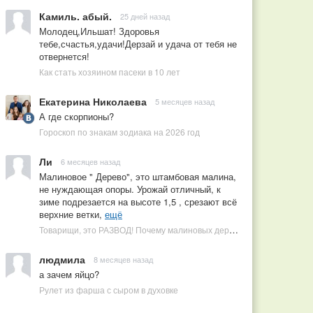
Камиль. абый.
25 дней назад
Молодец,Ильшат! Здоровья
тебе,счастья,удачи!Дерзай и удача от тебя не
отвернется!
Как стать хозяином пасеки в 10 лет
Екатерина Николаева
5 месяцев назад
А где скорпионы?
Гороскоп по знакам зодиака на 2026 год
Ли
6 месяцев назад
Малиновое " Дерево", это штамбовая малина,
не нуждающая опоры. Урожай отличный, к
зиме подрезается на высоте 1,5 , срезают всё
верхние ветки,
ещё
Товарищи, это РАЗВОД! Почему малиновых деревьев не бывает, или Как ушлые продавцы наживаются на мечтах садоводов
людмила
8 месяцев назад
а зачем яйцо?
Рулет из фарша с сыром в духовке