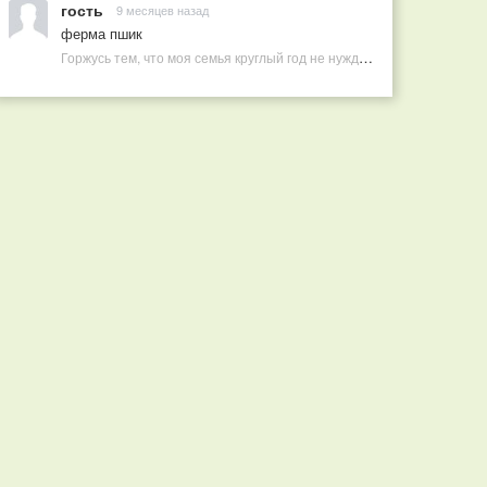
гость
9 месяцев назад
ферма пшик
Горжусь тем, что моя семья круглый год не нуждается в покупных витаминах