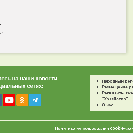
...
ься
есь на наши новости
Народный реп
циальных сетях:
Размещение р
Реквизиты газ
"Хозяйство"
О нас
Политика использования cookie-фа