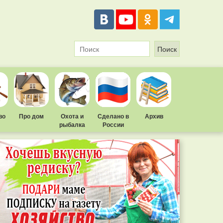
во
Про дом
Охота и
Сделано в
Архив
рыбалка
России