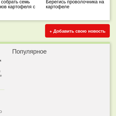
 собрать семь
Берегись проволочника на
мов картофеля с
картофеле
+ Добавить свою новость
Популярное
и
я
бе
 О