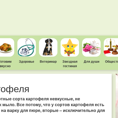
Готовим
Здоровье
Ветеринар
Звездная
Для души
Общест
вкусно
гостиная
тофеля
тные сорта картофеля невкусные, не
 мыло. Все потому, что у сортов картофеля есть
на варку для пюре, вторые – исключительно для