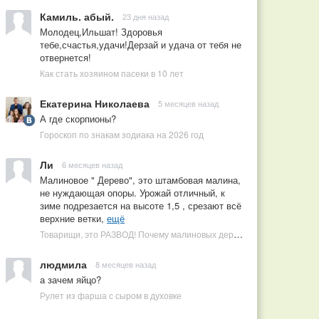
Камиль. абый.
23 дня назад
Молодец,Ильшат! Здоровья
тебе,счастья,удачи!Дерзай и удача от тебя не
отвернется!
Как стать хозяином пасеки в 10 лет
Екатерина Николаева
5 месяцев назад
А где скорпионы?
Гороскоп по знакам зодиака на 2026 год
Ли
6 месяцев назад
Малиновое " Дерево", это штамбовая малина,
не нуждающая опоры. Урожай отличный, к
зиме подрезается на высоте 1,5 , срезают всё
верхние ветки,
ещё
Товарищи, это РАЗВОД! Почему малиновых деревьев не бывает, или Как ушлые продавцы наживаются на мечтах садоводов
людмила
8 месяцев назад
а зачем яйцо?
Рулет из фарша с сыром в духовке