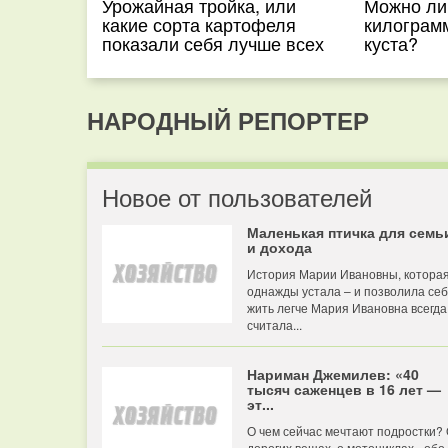
Урожайная тройка, или
Можно ли
какие сорта картофеля
килограм
показали себя лучше всех
куста?
НАРОДНЫЙ РЕПОРТЕР
Новое от пользователей
Маленькая птичка для семь
и дохода
История Марии Ивановны, котора
однажды устала – и позволила се
жить легче Мария Ивановна всегда
считала...
Нариман Джемилев: «40
тысяч саженцев в 16 лет —
эт...
О чем сейчас мечтают подростки?
дорогих вещах, о мотоциклах - обо