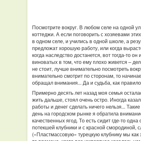
Посмотрите вокруг. В любом селе на одной у
коттеджи. А если поговорить с хозяевами этих
в одном селе, и учились в одной школе, а рез
предложат хорошую работу, или когда вырастет 
когда наследство достанется, вот тогда-то он и
виноватых в том, что ему плохо живется – дел
не стоит, лучше внимательно посмотреть вокр
внимательно смотрит по сторонам, то начинае
обращал внимания... Да и судьба, как правил
Примерно десять лет назад моя семья осталас
жить дальше, стоял очень остро. Иногда казал
работы и денег сделать ничего нельзя... Таки
день на городском рынке я обратила внимание 
качественных ягод. То есть сидит где-то одна
потекшей клубники и с красной смородиной, с
(«Пластмассовую» турецкую клубнику мы как