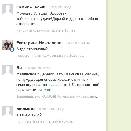
Камиль. абый.
25 дней назад
Молодец,Ильшат! Здоровья
тебе,счастья,удачи!Дерзай и удача от тебя не
отвернется!
Как стать хозяином пасеки в 10 лет
Екатерина Николаева
5 месяцев назад
А где скорпионы?
Гороскоп по знакам зодиака на 2026 год
Ли
6 месяцев назад
Малиновое " Дерево", это штамбовая малина,
не нуждающая опоры. Урожай отличный, к
зиме подрезается на высоте 1,5 , срезают всё
верхние ветки,
ещё
Товарищи, это РАЗВОД! Почему малиновых деревьев не бывает, или Как ушлые продавцы наживаются на мечтах садоводов
людмила
8 месяцев назад
а зачем яйцо?
Рулет из фарша с сыром в духовке