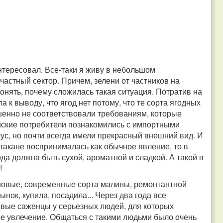
нтересовал. Все-таки я живу в небольшом
частный сектор. Причем, зелени от частников на
понять, почему сложилась такая ситуация. Потратив на
 к выводу, что ягод нет потому, что те сорта ягодных
ршенно не соответствовали требованиям, которые
йские потребители познакомились с импортными
ус, но почти всегда имели прекрасный внешний вид. И
такане воспринималась как обычное явление, то в
да должна быть сухой, ароматной и сладкой. А такой в
!
 новые, современные сорта малины, ремонтантной
нок, купила, посадила... Через два года все
товые саженцы у серьезных людей, для которых
щее увлечение. Общаться с такими людьми было очень