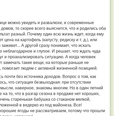
лице можно увидеть и развалюхи, и современные
 домов, то скорее всего выяснится, что и родились оба
ультат разный. Почему один всю жизнь ждет, когда ему
цена на картофель (капусту, редиску и т. д.), или
 заживет... А другой сразу понимает, что искать
о неблагодарное и глупое. И решает, что ждать чуда
уг и проанализировать ситуацию. А когда человек
т замечать такие вещи, на которые раньше не
о, помогает людям с активной жизненной позицией.
ь почти без источника доходов. Вопрос о том, как
ось, что ситуация безвыходная: при отсутствии
е мысли, наверное, знакомы многим. Но в один летний
на то, что в разгар сезона в продаже нет хороших,
 очень старенькая бабушка со стаканом мелкой,
ложенной в ведерко из под майонеза. Все!
 хорошие ягоды не рассматриваем, потому что прошли