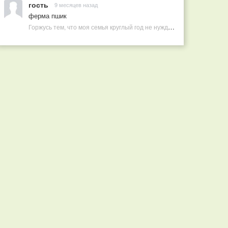
гость
9 месяцев назад
ферма пшик
Горжусь тем, что моя семья круглый год не нуждается в покупных витаминах