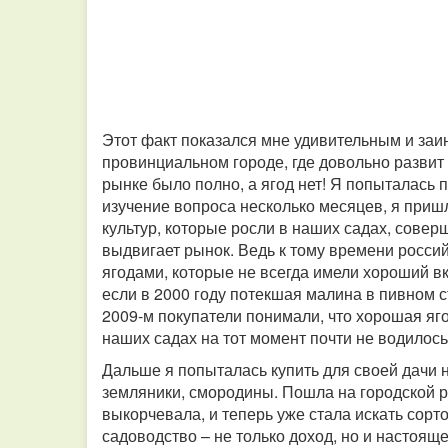
Этот факт показался мне удивительным и заи
провинциальном городе, где довольно развит 
рынке было полно, а ягод нет! Я попыталась 
изучение вопроса несколько месяцев, я пришла
культур, которые росли в наших садах, сове
выдвигает рынок. Ведь к тому времени росси
ягодами, которые не всегда имели хороший вк
если в 2000 году потекшая малина в пивном с
2009-м покупатели понимали, что хорошая яго
наших садах на тот момент почти не водилось
Дальше я попыталась купить для своей дачи
земляники, смородины. Пошла на городской ры
выкорчевала, и теперь уже стала искать сор
садоводство – не только доход, но и настоя