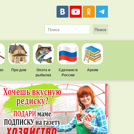
во
Про дом
Охота и
Сделано в
Архив
рыбалка
России