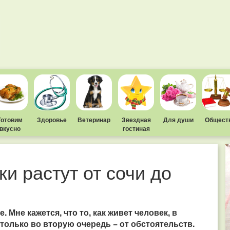
Готовим
Здоровье
Ветеринар
Звездная
Для души
Общест
вкусно
гостиная
и растут от сочи до
 Мне кажется, что то, как живет человек, в
 только во вторую очередь − от обстоятельств.