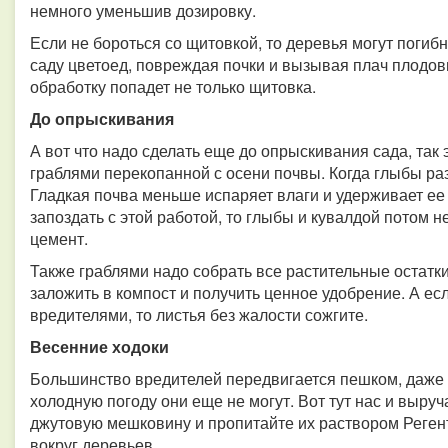
немного уменьшив дозировку.
Если не бороться со щитовкой, то деревья могут погибн
саду цветоед, повреждая почки и вызывая плач плодов
обработку попадет не только щитовка.
До опрыскивания
А вот что надо сделать еще до опрыскивания сада, так 
граблями перекопанной с осени почвы. Когда глыбы р
Гладкая почва меньше испаряет влаги и удерживает ее 
запоздать с этой работой, то глыбы и кувалдой потом н
цемент.
Также граблями надо собрать все растительные остатки
заложить в компост и получить ценное удобрение. А е
вредителями, то листья без жалости сожгите.
Весенние ходоки
Большинство вредителей передвигается пешком, даже те
холодную погоду они еще не могут. Вот тут нас и выруч
джутовую мешковину и пропитайте их раствором Реген
вокруг деревьев.