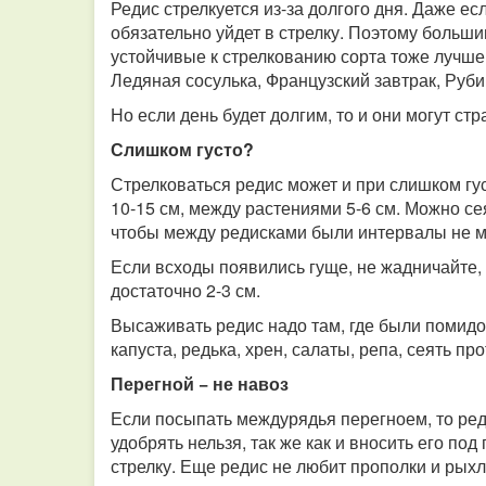
Редис стрелкуется из-за долгого дня. Даже есл
обязательно уйдет в стрелку. Поэтому больши
устойчивые к стрелкованию сорта тоже лучше 
Ледяная сосулька, Французский завтрак, Руб
Но если день будет долгим, то и они могут стр
Слишком густо?
Стрелковаться редис может и при слишком гу
10-15 см, между растениями 5-6 см. Можно се
чтобы между редисками были интервалы не м
Если всходы появились гуще, не жадничайте, 
достаточно 2-3 см.
Высаживать редис надо там, где были помидор
капуста, редька, хрен, салаты, репа, сеять пр
Перегной − не навоз
Если посыпать междурядья перегноем, то ред
удобрять нельзя, так же как и вносить его по
стрелку. Еще редис не любит прополки и рых