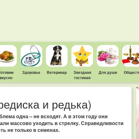
Готовим
Здоровье
Ветеринар
Звездная
Для души
Общест
вкусно
гостиная
редиска и редька)
лема одна – не всходят. А в этом году они
стали массово уходить в стрелку. Справедливости
ть не только в семенах.