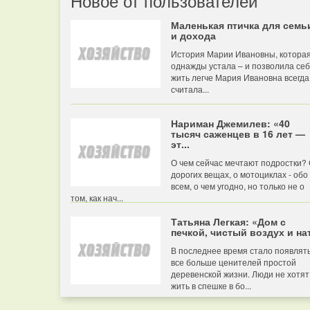
Новое от пользователей
Маленькая птичка для семь
и дохода
История Марии Ивановны, котора
однажды устала – и позволила се
жить легче Мария Ивановна всегда
считала...
Нариман Джемилев: «40
тысяч саженцев в 16 лет —
эт...
О чем сейчас мечтают подростки?
дорогих вещах, о мотоциклах - обо
всем, о чем угодно, но только не о
том, как нач...
Татьяна Легкая: «Дом с
печкой, чистый воздух и нат
В последнее время стало появлят
все больше ценителей простой
деревенской жизни. Люди не хотят
жить в спешке в бо...