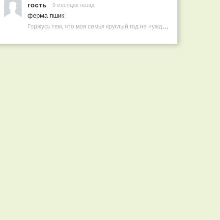
гость
9 месяцев назад
ферма пшик
Горжусь тем, что моя семья круглый год не нуждается в покупных витаминах