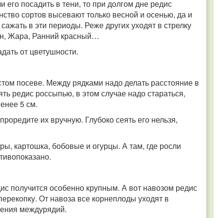
и его посадить в тени, то при долгом дне редис
нство сортов высевают только весной и осенью, да и
сажать в эти периоды. Реже других уходят в стрелку
ин, Жара, Ранний красный…
адать от цветушности.
стом посеве. Между рядками надо делать расстояние в
ять редис россыпью, в этом случае надо стараться,
енее 5 см.
проредите их вручную. Глубоко сеять его нельзя,
ы, картошка, бобовые и огурцы. А там, где росли
отивопоказано.
ис получится особенно крупным. А вот навозом редис
д перекопку. От навоза все корнеплоды уходят в
ления междурядий.