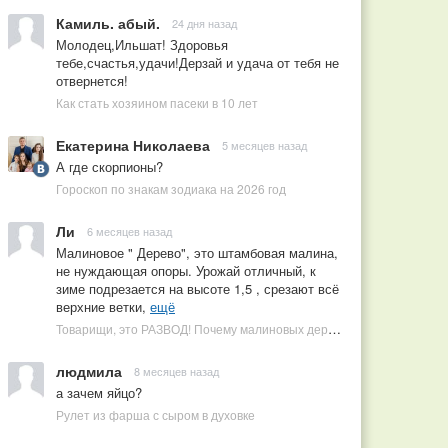
Камиль. абый.
24 дня назад
Молодец,Ильшат! Здоровья
тебе,счастья,удачи!Дерзай и удача от тебя не
отвернется!
Как стать хозяином пасеки в 10 лет
Екатерина Николаева
5 месяцев назад
А где скорпионы?
Гороскоп по знакам зодиака на 2026 год
Ли
6 месяцев назад
Малиновое " Дерево", это штамбовая малина,
не нуждающая опоры. Урожай отличный, к
зиме подрезается на высоте 1,5 , срезают всё
верхние ветки,
ещё
Товарищи, это РАЗВОД! Почему малиновых деревьев не бывает, или Как ушлые продавцы наживаются на мечтах садоводов
людмила
8 месяцев назад
а зачем яйцо?
Рулет из фарша с сыром в духовке