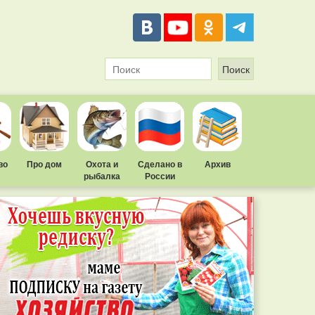
во
Про дом
Охота и
Сделано в
Архив
рыбалка
России