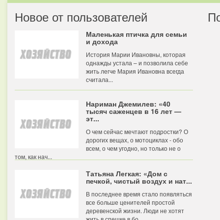
Новое от пользователей
П
Маленькая птичка для семьи
и дохода
История Марии Ивановны, которая
однажды устала – и позволила себе
жить легче Мария Ивановна всегда
считала...
Нариман Джемилев: «40
тысяч саженцев в 16 лет —
эт...
О чем сейчас мечтают подростки? О
дорогих вещах, о мотоциклах - обо
всем, о чем угодно, но только не о
том, как нач...
Татьяна Легкая: «Дом с
печкой, чистый воздух и нат...
В последнее время стало появляться
все больше ценителей простой
деревенской жизни. Люди не хотят
жить в спешке в бо...