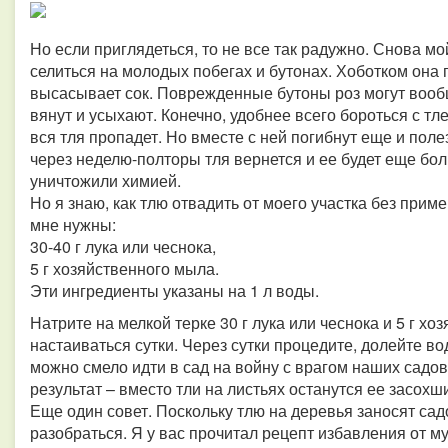
Но если приглядеться, то не все так радужно. Снова мо
селиться на молодых побегах и бутонах. Хоботком она
высасывает сок. Поврежденные бутоны роз могут вооб
вянут и усыхают. Конечно, удобнее всего бороться с т
вся тля пропадет. Но вместе с ней погибнут еще и пол
через неделю-полторы тля вернется и ее будет еще бол
уничтожили химией.
Но я знаю, как тлю отвадить от моего участка без прим
мне нужны:
30-40 г лука или чеснока,
5 г хозяйственного мыла.
Эти ингредиенты указаны на 1 л воды.
Натрите на мелкой терке 30 г лука или чеснока и 5 г х
настаиваться сутки. Через сутки процедите, долейте во
можно смело идти в сад на войну с врагом наших садов
результат – вместо тли на листьях останутся ее засохш
Еще один совет. Поскольку тлю на деревья заносят сад
разобраться. Я у вас прочитал рецепт избавления от 