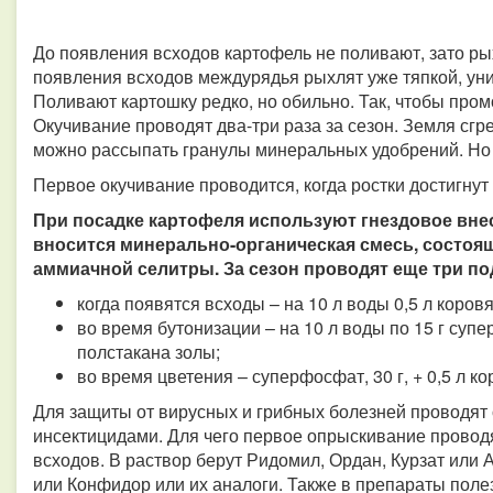
До появления всходов картофель не поливают, зато ры
появления всходов междурядья рыхлят уже тяпкой, уни
Поливают картошку редко, но обильно. Так, чтобы пром
Окучивание проводят два-три раза за сезон. Земля сг
можно рассыпать гранулы минеральных удобрений. Но
Первое окучивание проводится, когда ростки достигнут
При посадке картофеля используют гнездовое внес
вносится минерально-органическая смесь, состоящ
аммиачной селитры. За сезон проводят еще три п
когда появятся всходы – на 10 л воды 0,5 л коровя
во время бутонизации – на 10 л воды по 15 г суп
полстакана золы;
во время цветения – суперфосфат, 30 г, + 0,5 л ко
Для защиты от вирусных и грибных болезней проводят
инсектицидами. Для чего первое опрыскивание проводя
всходов. В раствор берут Ридомил, Ордан, Курзат или 
или Конфидор или их аналоги. Также в препараты пол