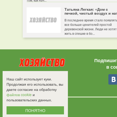
том, как нач...
Татьяна Легкая: «Дом с
печкой, чистый воздух и нат
В последнее время стало появлят
все больше ценителей простой
деревенской жизни. Люди не хотят
жить в спешке в бо...
Подпишит
в со
Все права защищены.
Наш сайт использует куки.
©2008-2017 - "Хозяйство"
Продолжая его использовать, вы
даете согласие на обработку
файлов cookie
и
пользовательских данных.
ПОНЯТНО