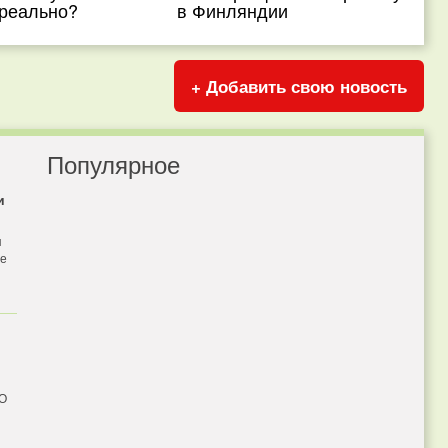
 реально?
в Финляндии
+ Добавить свою новость
Популярное
и
я
бе
 О