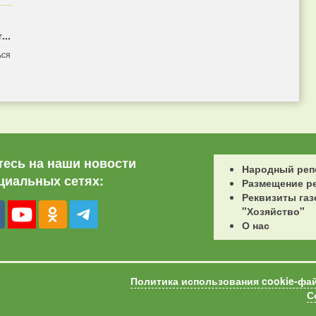
...
ься
есь на наши новости
Народный реп
циальных сетях:
Размещение р
Реквизиты газ
"Хозяйство"
О нас
Политика использования cookie-фа
С