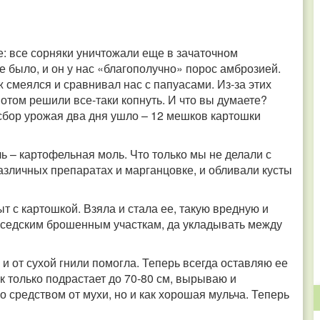
ке: все сорняки уничтожали еще в зачаточном
е было, и он у нас «благополучно» порос амброзией.
 смеялся и сравнивал нас с папуасами. Из-за этих
потом решили все-таки копнуть. И что вы думаете?
 сбор урожая два дня ушло – 12 мешков картошки
ь – картофельная моль. Что только мы не делали с
азличных препаратах и марганцовке, и обливали кусты
т с картошкой. Взяла и стала ее, такую вредную и
 соседским брошенным участкам, да укладывать между
 и от сухой гнили помогла. Теперь всегда оставляю ее
ак только подрастает до 70-80 см, вырываю и
 средством от мухи, но и как хорошая мульча. Теперь