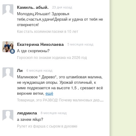
Камиль. абый.
23 дня назад
Молодец,Ильшат! Здоровья
тебе,счастья,удачи!Дерзай и удача от тебя не
отвернется!
Как стать хозяином пасеки в 10 лет
Екатерина Николаева
5 месяцев назад
А где скорпионы?
Гороскоп по знакам зодиака на 2026 год
Ли
6 месяцев назад
Малиновое " Дерево", это штамбовая малина,
не нуждающая опоры. Урожай отличный, к
зиме подрезается на высоте 1,5 , срезают всё
верхние ветки,
ещё
Товарищи, это РАЗВОД! Почему малиновых деревьев не бывает, или Как ушлые продавцы наживаются на мечтах садоводов
людмила
8 месяцев назад
а зачем яйцо?
Рулет из фарша с сыром в духовке