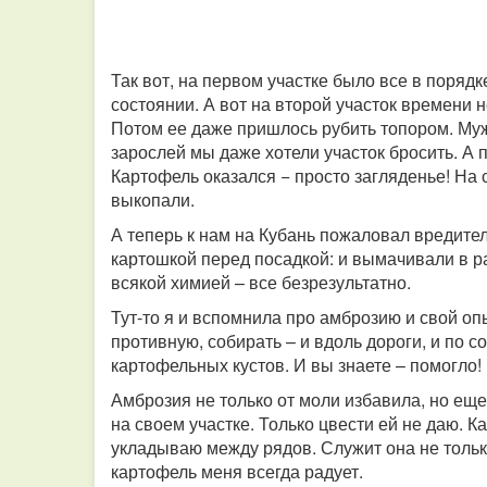
Так вот, на первом участке было все в поряд
состоянии. А вот на второй участок времени н
Потом ее даже пришлось рубить топором. Муж
зарослей мы даже хотели участок бросить. А 
Картофель оказался − просто загляденье! На
выкопали.
А теперь к нам на Кубань пожаловал вредител
картошкой перед посадкой: и вымачивали в р
всякой химией – все безрезультатно.
Тут-то я и вспомнила про амброзию и свой опы
противную, собирать – и вдоль дороги, и по
картофельных кустов. И вы знаете – помогло!
Амброзия не только от моли избавила, но еще
на своем участке. Только цвести ей не даю. К
укладываю между рядов. Служит она не только
картофель меня всегда радует.