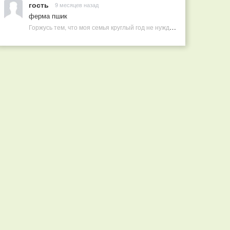
гость
9 месяцев назад
ферма пшик
Горжусь тем, что моя семья круглый год не нуждается в покупных витаминах