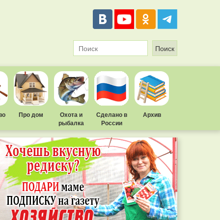
во
Про дом
Охота и
Сделано в
Архив
рыбалка
России