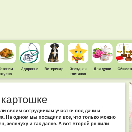
Готовим
Здоровье
Ветеринар
Звездная
Для души
Общест
вкусно
гостиная
 картошке
ли своим сотрудникам участки под дачи и
а. На одном мы посадили все, что только можно
, зеленуху и так далее. А вот второй решили