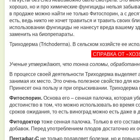
хорошо, но и про химические фунгициды нельзя забыват
в продаже можно найти не только Фитоспорин, а с деся
есть, ведь никто не хочет травиться и травить своих б
использовании фунгициды не нанесут вреда вашему зд
заменить на биопрепараты.
Триходерма (Trichoderma). В сельском хозяйсте ее испо
СПРАВКА ОТ «ХОЗ
Ученые утверждают, что тонна соломы, обработанна
В процессе своей деятельности Триходерма выделяет а
занимая их место. Это очень полезное свойство для ко
Принесет она пользу и при опрыскивании. Триходерма 
Фитоспорин.
Основа его – сенная палочка, которая уб
достоинство в том, что можно использовать во время с
сроков ожидания, то есть виноград можно есть даже в 
Фитодоктор
тоже сенная палочка. Только в его состав
добавок. Перед употреблением плодов достаточно их о
Пентафаг-С
не только подавляет болезни, но и повыш