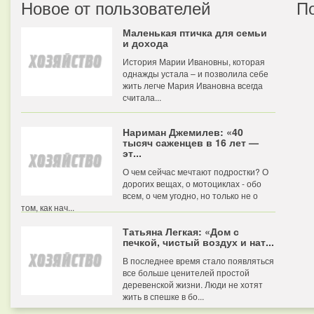
Новое от пользователей
П
Маленькая птичка для семьи
и дохода
История Марии Ивановны, которая
однажды устала – и позволила себе
жить легче Мария Ивановна всегда
считала...
Нариман Джемилев: «40
тысяч саженцев в 16 лет —
эт...
О чем сейчас мечтают подростки? О
дорогих вещах, о мотоциклах - обо
всем, о чем угодно, но только не о
том, как нач...
Татьяна Легкая: «Дом с
печкой, чистый воздух и нат...
В последнее время стало появляться
все больше ценителей простой
деревенской жизни. Люди не хотят
жить в спешке в бо...