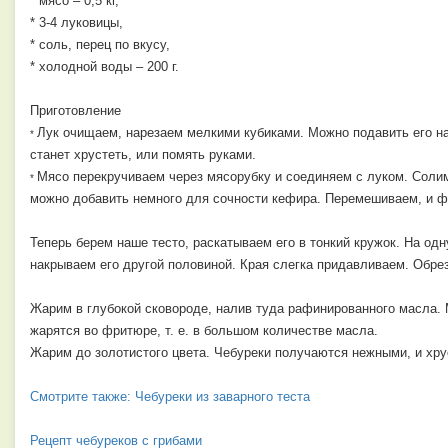
* мясо – 0,5 кг,
* 3-4 луковицы,
* соль,
перец по вкусу,
* холодной воды – 200 г.
Приготовление
Лук очищаем, нарезаем мелкими кубиками. Можно подавить его на 
*
станет хрустеть, или помять руками.
Мясо перекручиваем через мясорубку и соединяем с луком. Солим
*
можно добавить немного для сочности кефира. Перемешиваем, и фа
Теперь берем наше тесто, раскатываем его в тонкий кружок. На од
накрываем его другой половиной. Края слегка придавливаем. Обр
Жарим в глубокой сковороде, налив туда рафинированного масла. 
жарятся во фритюре, т. е. в большом количестве масла.
Жарим до золотистого цвета. Чебуреки получаются нежными, и хру
Смотрите также: Чебуреки из заварного теста
Рецепт чебуреков с грибами