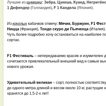
Лучшие из
цуккини
: Зебра, Цукеша, Куанд, Негритёно
1 Дефендер
(Голландия)
, F 1 Кандела
(Япония).
Из
круглых
кабачков отмечу:
Мячик, Буржуин, F
1
Фест
Ницца
(Франция)
,
Тондо скуро ди Пьяченца
(Италия).
Чуть более подробно хочу остановиться на наиболее 
сортах.
F
1
Фестиваль
– непередаваемо красив и изумителен д
сочетаются привлекательный внешний вид и самые выс
нового урожая.
Удивительный великан
– сорт, полностью соответст
до одного метра длиной и весом около 10 кг, растущие 
хранятся до 1,5-2-х лет!