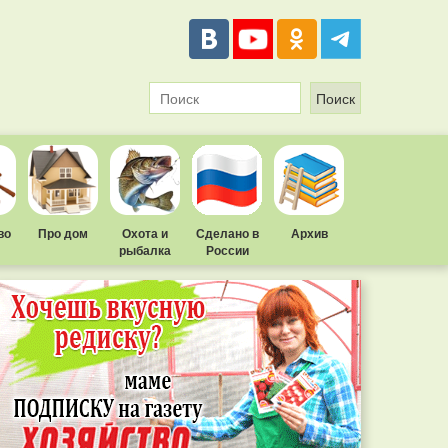
во
Про дом
Охота и
Сделано в
Архив
рыбалка
России