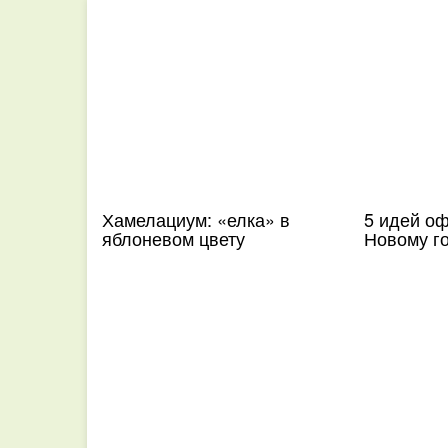
Хамелациум: «елка» в
5 идей о
яблоневом цвету
Новому го