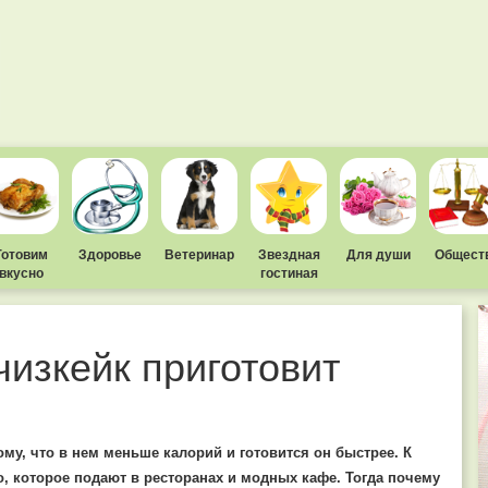
Готовим
Здоровье
Ветеринар
Звездная
Для души
Общест
вкусно
гостиная
чизкейк приготовит
ому, что в нем меньше калорий и готовится он быстрее. К
, которое подают в ресторанах и модных кафе. Тогда почему