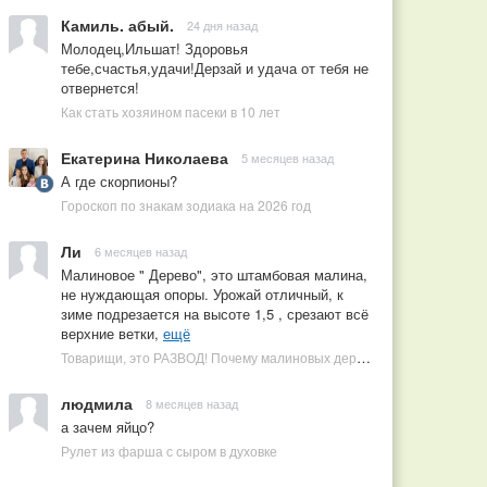
Камиль. абый.
24 дня назад
Молодец,Ильшат! Здоровья
тебе,счастья,удачи!Дерзай и удача от тебя не
отвернется!
Как стать хозяином пасеки в 10 лет
Екатерина Николаева
5 месяцев назад
А где скорпионы?
Гороскоп по знакам зодиака на 2026 год
Ли
6 месяцев назад
Малиновое " Дерево", это штамбовая малина,
не нуждающая опоры. Урожай отличный, к
зиме подрезается на высоте 1,5 , срезают всё
верхние ветки,
ещё
Товарищи, это РАЗВОД! Почему малиновых деревьев не бывает, или Как ушлые продавцы наживаются на мечтах садоводов
людмила
8 месяцев назад
а зачем яйцо?
Рулет из фарша с сыром в духовке