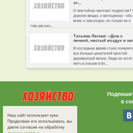
эт...
О чем сейчас мечтают подростки?
дорогих вещах, о мотоциклах - обо
всем, о чем угодно, но только не о
том, как нач...
Татьяна Легкая: «Дом с
печкой, чистый воздух и нат
В последнее время стало появлят
все больше ценителей простой
деревенской жизни. Люди не хотят
жить в спешке в бо...
Подпишит
в со
Все права защищены.
Наш сайт использует куки.
©2008-2017 - "Хозяйство"
Продолжая его использовать, вы
даете согласие на обработку
файлов cookie
и