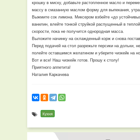
крошку в миску, добавьте растопленное масло и перем
массу в смазанную маслом форму для выпекания, утрам
Выжмите сок лимона. Миксером взбейте «до устойчивых 
ванилин, влейте тонкой струйкой распущенный в теплой 
скорости, пока не получится однородная масса.
Выложите начинку на охлажденный корж и снова постав
Перед подачей на стол разрежьте персики на дольки, н
полейте оставшимся желатином и уберите чизкейк на но
Вот и все! Наш чизкейк готов. Прошу к столу!
Приятного аппетита!
Наталия Каркачева
Кухня