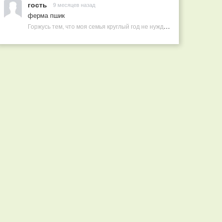
гость
9 месяцев назад
ферма пшик
Горжусь тем, что моя семья круглый год не нуждается в покупных витаминах