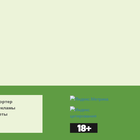
ортер
екламы
еты