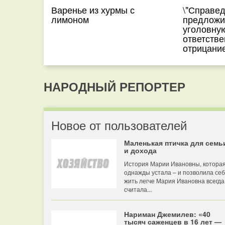
Варенье из хурмы с
\"Справед
лимоном
предложи
уголовну
ответстве
отрицани
НАРОДНЫЙ РЕПОРТЕР
Новое от пользователей
Маленькая птичка для семь
и дохода
История Марии Ивановны, котора
однажды устала – и позволила се
жить легче Мария Ивановна всегда
считала...
Нариман Джемилев: «40
тысяч саженцев в 16 лет —