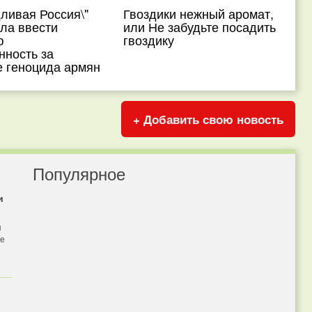
ливая Россия\"
Гвоздики нежный аромат,
ла ввести
или Не забудьте посадить
ю
гвоздику
нность за
е геноцида армян
+ Добавить свою новость
Популярное
и
я
бе