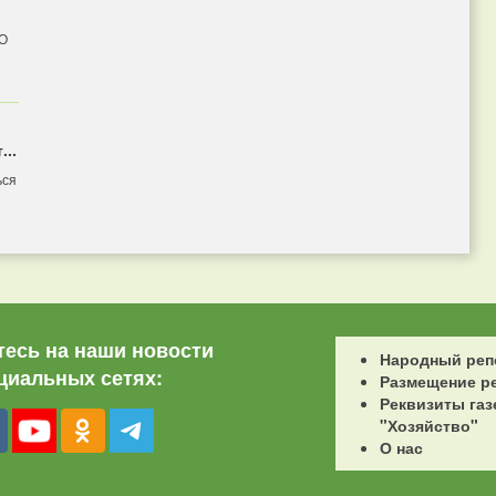
 О
...
ься
есь на наши новости
Народный реп
циальных сетях:
Размещение р
Реквизиты газ
"Хозяйство"
О нас