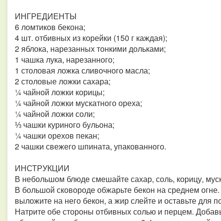
ИНГРЕДИЕНТЫ
6 ломтиков бекона;
4 шт. отбивных из корейки (150 г каждая);
2 яблока, нарезанных тонкими дольками;
1 чашка лука, нарезанного;
1 столовая ложка сливочного масла;
2 столовые ложки сахара;
¼ чайной ложки корицы;
¼ чайной ложки мускатного ореха;
¼ чайной ложки соли;
⅓ чашки куриного бульона;
¼ чашки орехов пекан;
2 чашки свежего шпината, упакованного.
ИНСТРУКЦИИ
В небольшом блюде смешайте сахар, соль, корицу, муск
В большой сковороде обжарьте бекон на среднем огне
выложите на него бекон, а жир слейте и оставьте для 
Натрите обе стороны отбивных солью и перцем. Добавь