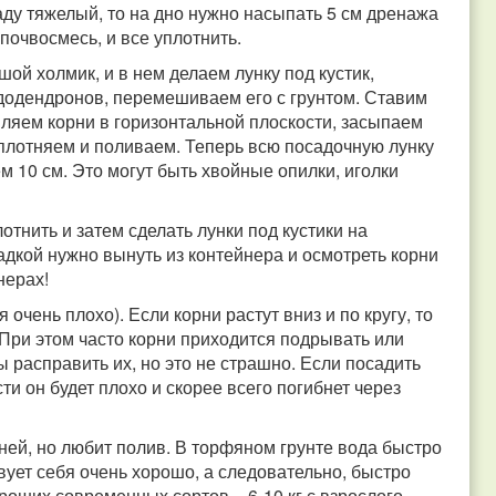
саду тяжелый, то на дно нужно насыпать 5 см дренажа
 почвосмесь, и все уплотнить.
й холмик, и в нем делаем лунку под кустик,
ододендронов, перемешиваем его с грунтом. Ставим
авляем корни в горизонтальной плоскости, засыпаем
уплотняем и поливаем. Теперь всю посадочную лунку
 10 см. Это могут быть хвойные опилки, иголки
отнить и затем сделать лунки под кустики на
адкой нужно вынуть из контейнера и осмотреть корни
нерах!
чень плохо). Если корни растут вниз и по кругу, то
 При этом часто корни приходится подрывать или
ы расправить их, но это не страшно. Если посадить
и он будет плохо и скорее всего погибнет через
ней, но любит полив. В торфяном грунте вода быстро
твует себя очень хорошо, а следовательно, быстро
роших современных сортов – 6-10 кг с взрослого