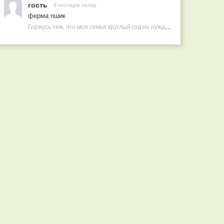
гость
9 месяцев назад
ферма пшик
Горжусь тем, что моя семья круглый год не нуждается в покупных витаминах