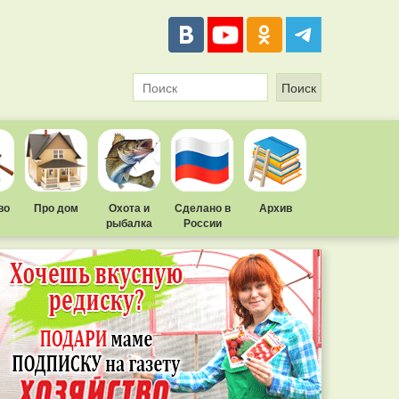
во
Про дом
Охота и
Сделано в
Архив
рыбалка
России