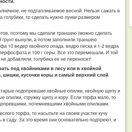
ности.
олнечное, не подтапливаемое весной. Нельзя сажать в
та голубики, то сделать нужно лунки размером
ортов, поэтому мы сделали траншею (можно сделать
й грунт вынули, а потом заполнили траншею
фа 10 ведер хвойного опада, ведро песка и 1-2 ведра
уперфосфата и 100 г серы. Все это перемешали. И той
не добавляли, голубика ее не переносит!
рать под хвойниками в лесу или в хвойной
и, шишки, кусочки коры и самый верхний слой
а старые подопревшие хвойные опилки, хвойную щепу и
е опилки, стружку щепу и кору. Если торфа мало, то
допревшими, потемневшими хвойными опилками.
ислого торфа, то насыпьте на своем участке кучу
ь в саду. За это время они основательно подпреют, и