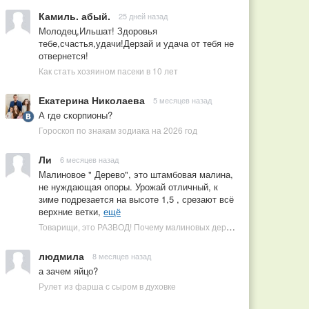
Камиль. абый.
25 дней назад
Молодец,Ильшат! Здоровья
тебе,счастья,удачи!Дерзай и удача от тебя не
отвернется!
Как стать хозяином пасеки в 10 лет
Екатерина Николаева
5 месяцев назад
А где скорпионы?
Гороскоп по знакам зодиака на 2026 год
Ли
6 месяцев назад
Малиновое " Дерево", это штамбовая малина,
не нуждающая опоры. Урожай отличный, к
зиме подрезается на высоте 1,5 , срезают всё
верхние ветки,
ещё
Товарищи, это РАЗВОД! Почему малиновых деревьев не бывает, или Как ушлые продавцы наживаются на мечтах садоводов
людмила
8 месяцев назад
а зачем яйцо?
Рулет из фарша с сыром в духовке