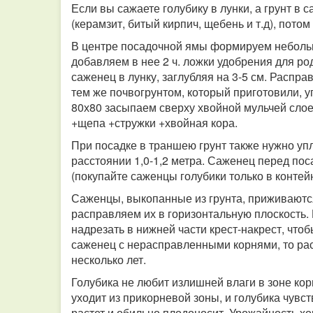
Если вы сажаете голубику в лунки, а грунт в 
(керамзит, битый кирпич, щебень и т.д), потом
В центре посадочной ямы формируем небольшо
добавляем в нее 2 ч. ложки удобрения для р
саженец в лунку, заглубляя на 3-5 см. Распр
тем же почвогрунтом, который приготовили, 
80х80 засыпаем сверху хвойной мульчей слоем
+щепа +стружки +хвойная кора.
При посадке в траншею грунт также нужно упл
расстоянии 1,0-1,2 метра. Саженец перед пос
(покупайте саженцы голубики только в контей
Саженцы, выкопанные из грунта, приживаются о
расправляем их в горизонтальную плоскость.
надрезать в нижней части крест-накрест, чтоб
саженец с нерасправленными корнями, то раст
несколько лет.
Голубика не любит излишней влаги в зоне кор
уходит из прикорневой зоны, и голубика чувс
растет и обильно плодоносит. Урожайность хо