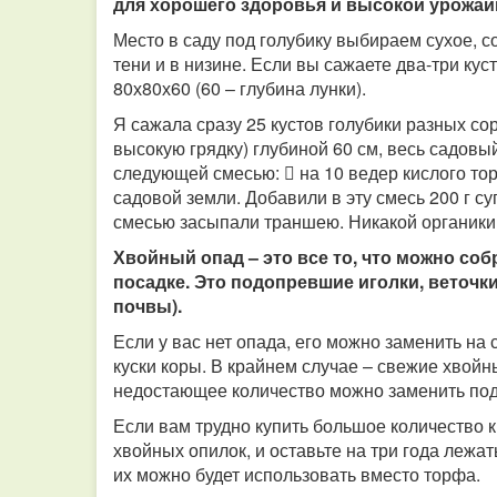
для хорошего здоровья и высокой урожай
Место в саду под голубику выбираем сухое, с
тени и в низине. Если вы сажаете два-три кус
80х80х60 (60 – глубина лунки).
Я сажала сразу 25 кустов голубики разных с
высокую грядку) глубиной 60 см, весь садовы
следующей смесью:  на 10 ведер кислого тор
садовой земли. Добавили в эту смесь 200 г с
смесью засыпали траншею. Никакой органики 
Хвойный опад – это все то, что можно соб
посадке. Это подопревшие иголки, веточк
почвы).
Если у вас нет опада, его можно заменить н
куски коры. В крайнем случае – свежие хвойны
недостающее количество можно заменить по
Если вам трудно купить большое количество к
хвойных опилок, и оставьте на три года лежат
их можно будет использовать вместо торфа.