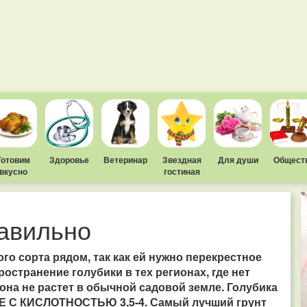
Готовим
Здоровье
Ветеринар
Звездная
Для души
Общест
вкусно
гостиная
авильно
ого сорта рядом, так как ей нужно перекрестное
остранение голубики в тех регионах, где нет
она не растет в обычной садовой земле. Голубика
Е С КИСЛОТНОСТЬЮ 3,5-4. Самый лучший грунт