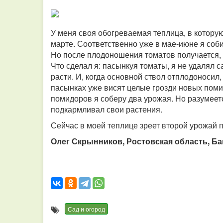
У меня своя обогреваемая теплица, в котору
марте. Соответственно уже в мае-июне я соб
Но после плодоношения томатов получается, ч
Что сделал я: пасынкуя томаты, я не удалял
расти. И, когда основной ствол отплодоносил,
пасынках уже висят целые грозди новых помидо
помидоров я соберу два урожая. Но разумеетс
подкармливал свои растения.
Сейчас в моей теплице зреет второй урожай п
Олег Скрынников, Ростовская область, Ба
Сад и огород