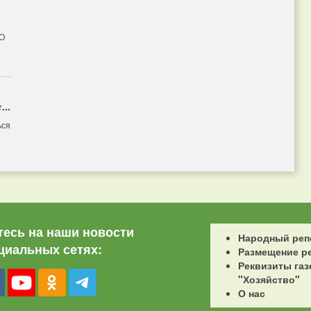
 О
...
ься
есь на наши новости
Народный реп
циальных сетях:
Размещение р
Реквизиты газ
"Хозяйство"
О нас