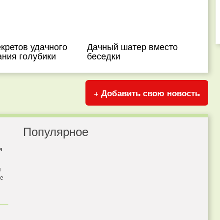
кретов удачного
Дачный шатер вместо
ния голубики
беседки
+ Добавить свою новость
Популярное
и
я
бе