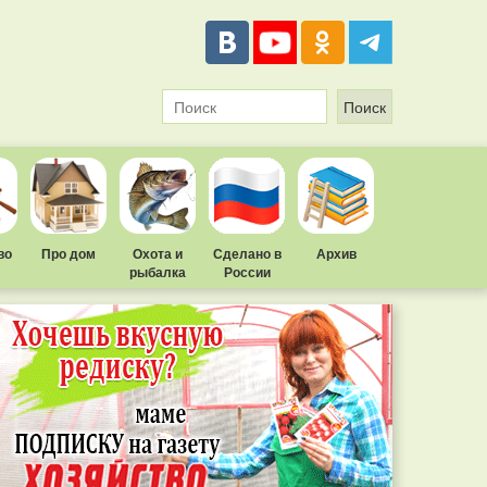
во
Про дом
Охота и
Сделано в
Архив
рыбалка
России