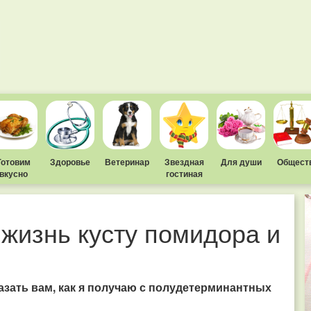
Готовим
Здоровье
Ветеринар
Звездная
Для души
Общест
вкусно
гостиная
 жизнь кусту помидора и
казать вам, как я получаю с полудетерминантных