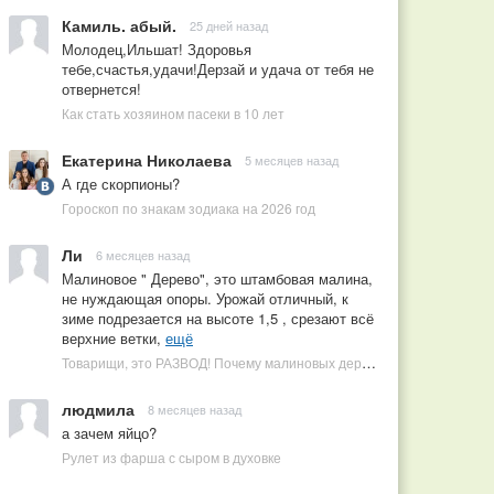
Камиль. абый.
25 дней назад
Молодец,Ильшат! Здоровья
тебе,счастья,удачи!Дерзай и удача от тебя не
отвернется!
Как стать хозяином пасеки в 10 лет
Екатерина Николаева
5 месяцев назад
А где скорпионы?
Гороскоп по знакам зодиака на 2026 год
Ли
6 месяцев назад
Малиновое " Дерево", это штамбовая малина,
не нуждающая опоры. Урожай отличный, к
зиме подрезается на высоте 1,5 , срезают всё
верхние ветки,
ещё
Товарищи, это РАЗВОД! Почему малиновых деревьев не бывает, или Как ушлые продавцы наживаются на мечтах садоводов
людмила
8 месяцев назад
а зачем яйцо?
Рулет из фарша с сыром в духовке