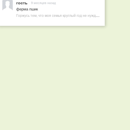
гость
9 месяцев назад
ферма пшик
Горжусь тем, что моя семья круглый год не нуждается в покупных витаминах