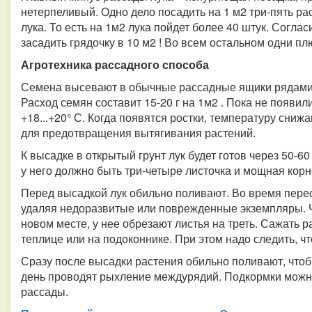
нетерпеливый. Одно дело посадить на 1 м2 три-пять ра
лука. То есть на 1м2 лука пойдет более 40 штук. Соглас
засадить грядочку в 10 м2 ! Во всем остальном одни пл
Агротехника рассадного способа
Семена высевают в обычные рассадные ящики рядами 
Расход семян составит 15-20 г на 1м2 . Пока не появи
+18...+20° С. Когда появятся ростки, температуру сниж
для предотвращения вытягивания растений.
К высадке в открытый грунт лук будет готов через 50-6
у него должно быть три-четыре листочка и мощная корн
Перед высадкой лук обильно поливают. Во время перес
удаляя недоразвитые или поврежденные экземпляры. 
новом месте, у нее обрезают листья на треть. Сажать р
теплице или на подоконнике. При этом надо следить, ч
Сразу после высадки растения обильно поливают, чтоб
день проводят рыхление междурядий. Подкормки можно
рассады.