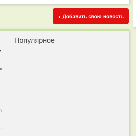
+ Добавить свою новость
Популярное
и
я
бе
 О