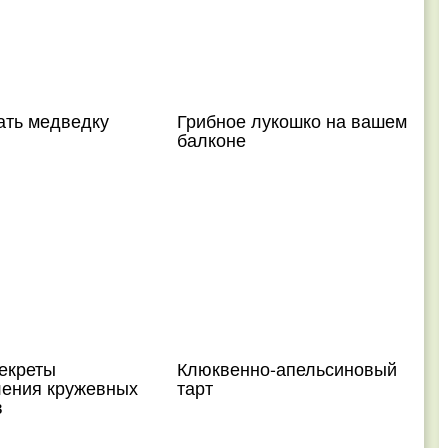
ать медведку
Грибное лукошко на вашем
балконе
екреты
Клюквенно-апельсиновый
ления кружевных
тарт
в