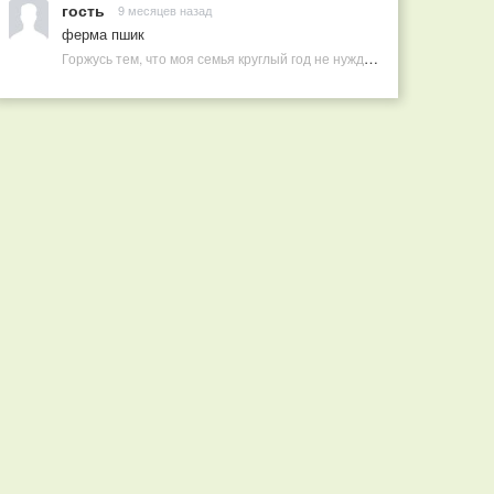
гость
9 месяцев назад
ферма пшик
Горжусь тем, что моя семья круглый год не нуждается в покупных витаминах