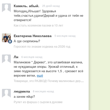
Камиль. абый.
25 дней назад
Молодец,Ильшат! Здоровья
тебе,счастья,удачи!Дерзай и удача от тебя не
отвернется!
Как стать хозяином пасеки в 10 лет
Екатерина Николаева
5 месяцев назад
А где скорпионы?
Гороскоп по знакам зодиака на 2026 год
Ли
6 месяцев назад
Малиновое " Дерево", это штамбовая малина,
не нуждающая опоры. Урожай отличный, к
зиме подрезается на высоте 1,5 , срезают всё
верхние ветки,
ещё
Товарищи, это РАЗВОД! Почему малиновых деревьев не бывает, или Как ушлые продавцы наживаются на мечтах садоводов
людмила
8 месяцев назад
а зачем яйцо?
Рулет из фарша с сыром в духовке