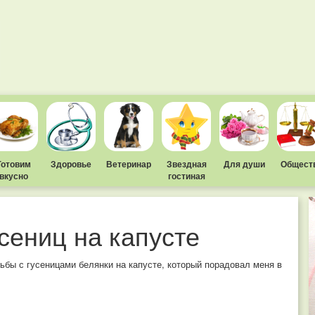
Готовим
Здоровье
Ветеринар
Звездная
Для души
Общест
вкусно
гостиная
усениц на капусте
бы с гусеницами белянки на капусте, который порадовал меня в