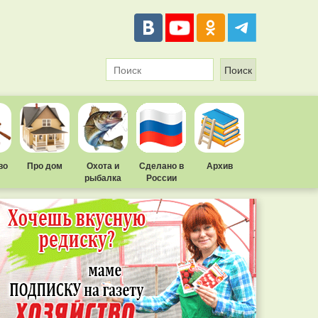
во
Про дом
Охота и
Сделано в
Архив
рыбалка
России