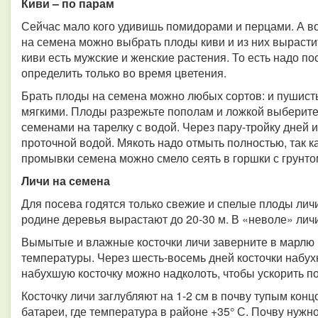
Киви – по парам
Сейчас мало кого удивишь помидорами и перцами. А вот
на семена можно выбрать плоды киви и из них вырастит
киви есть мужские и женские растения. То есть надо по
определить только во время цветения.
Брать плоды на семена можно любых сортов: и пушисты
мягкими. Плоды разрежьте пополам и ложкой выберите
семенами на тарелку с водой. Через пару-тройку дней 
проточной водой. Мякоть надо отмыть полностью, так ка
промывки семена можно смело сеять в горшки с грунто
Личи на семена
Для посева годятся только свежие и спелые плоды лич
родине деревья вырастают до 20-30 м. В «неволе» личи 
Вымытые и влажные косточки личи заверните в марлю 
температуры. Через шесть-восемь дней косточки набухн
набухшую косточку можно надколоть, чтобы ускорить п
Косточку личи заглубляют на 1-2 см в почву тупым конц
батареи, где температура в районе +35° С. Почву нуж