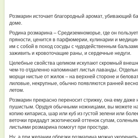
Розмарин источает благородный аромат, убивающий б
доме.
Родина розмарина – Средиземноморье, где он пользуе
пряности, ценится в парфюмерии, кулинарии и медици
им с собой в поход сосуды с чудодейственным бальзам
заживить и кровоточащие раны, и сердечные недуги.
Целебные свойства целиком искупают скромный внешни
чем-то отдаленно напоминает листья лаванды. Отдельн
морщи нистые от жилок – на верхней стороне и беловат
лиловые, некрупные, обычно появляются ранней весн
летом.
Розмарин прекрасно переносит стрижку, она ему даже н
пушистым. Орудуя обычными ножницами, вы можете на
копию кипариса, шар или куб из густой зелени или бол
веточки придадут экзотический оттенок супам, соленья
листьями розмарина помогут при простуде.
Ну, а при желании обрезки розмарина можно укоренить 