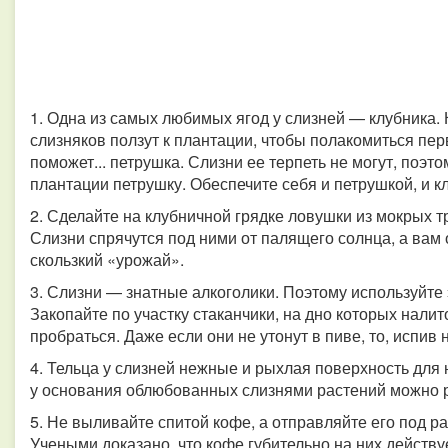
1. Одна из самых любимых ягод у слизней — клубника. К
слизняков ползут к плантации, чтобы полакомиться пер
поможет... петрушка. Слизни ее терпеть не могут, поэт
плантации петрушку. Обеспечите себя и петрушкой, и к
2. Сделайте на клубничной грядке ловушки из мокрых т
Слизни спрячутся под ними от палящего солнца, а вам 
скользкий «урожай».
3. Слизни — знатные алкоголики. Поэтому используйте э
Закопайте по участку стаканчики, на дно которых налито
пробраться. Даже если они не утонут в пиве, то, испив 
4. Тельца у слизней нежные и рыхлая поверхность для
у основания облюбованных слизнями растений можно р
5. Не выливайте спитой кофе, а отправляйте его под р
Учеными доказано, что кофе губительно на них действу