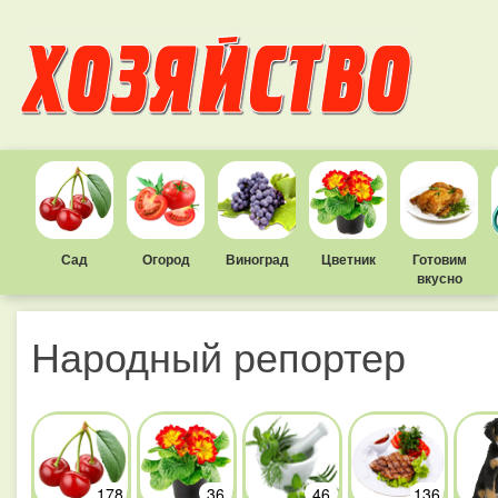
Сад
Огород
Виноград
Цветник
Готовим
вкусно
Народный репортер
178
36
46
136