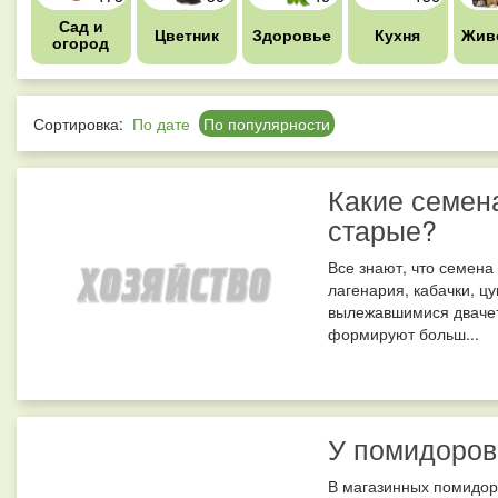
Сад и
Цветник
Здоровье
Кухня
Жив
огород
Сортировка:
По дате
По популярности
Какие семен
старые?
Все знают, что семена 
лагенария, кабачки, ц
вылежавшимися двачеты
формируют больш...
У помидоров
В магазинных помидор